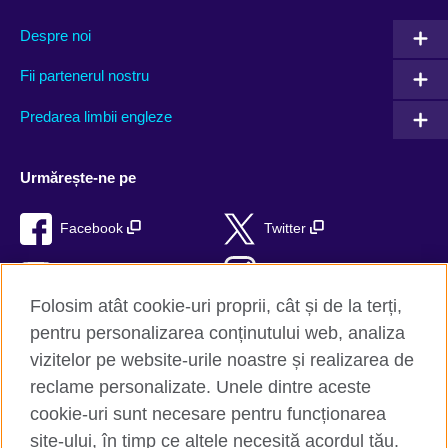
Despre noi
Fii partenerul nostru
Predarea limbii engleze
Urmărește-ne pe
Facebook
Twitter
YouTube
Instagram
Folosim atât cookie-uri proprii, cât și de la terți,
TikTok
RSS
pentru personalizarea conținutului web, analiza
vizitelor pe website-urile noastre și realizarea de
reclame personalizate. Unele dintre aceste
cookie-uri sunt necesare pentru funcționarea
British Council Global
site-ului, în timp ce altele necesită acordul tău.
Confidențialitate și termeni de utilizare