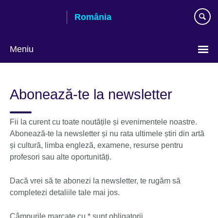
Skip
România
to
main
content
Meniu
Selectează
limba
Abonează-te la newsletter
Fii la curent cu toate noutățile și evenimentele noastre.
Abonează-te la newsletter și nu rata ultimele știri din artă
și cultură, limba engleză, examene, resurse pentru
profesori sau alte oportunități.
Dacă vrei să te abonezi la newsletter, te rugăm să
completezi detaliile tale mai jos.
Câmpurile marcate cu * sunt obligatorii.