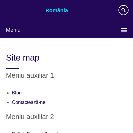
Skip
România
to
main
content
Meniu
Selectează
limba
Site map
Meniu auxiliar 1
Blog
Contactează-ne
Meniu auxiliar 2