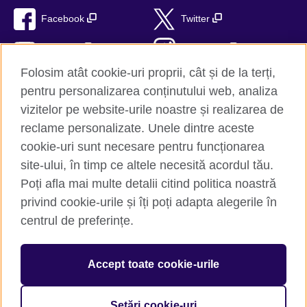
Facebook
Twitter
YouTube
Instagram
Folosim atât cookie-uri proprii, cât și de la terți,
TikTok
RSS
pentru personalizarea conținutului web, analiza
vizitelor pe website-urile noastre și realizarea de
reclame personalizate. Unele dintre aceste
cookie-uri sunt necesare pentru funcționarea
British Council Global
site-ului, în timp ce altele necesită acordul tău.
Confidențialitate și termeni de utilizare
Poți afla mai multe detalii citind politica noastră
Trimite-ne comentariile tale
privind cookie-urile și îți poți adapta alegerile în
Cookie-uri
centrul de preferințe.
Hartă site
Accept toate cookie-urile
© 2026 British Council
The United Kingdom’s international organisation for cultural
relations and educational opportunities. A registered charity:
Setări cookie-uri