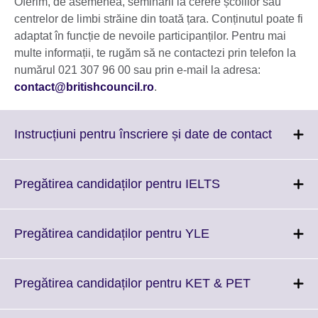
Oferim, de asemenea, seminarii la cerere școlilor sau
centrelor de limbi străine din toată țara. Conținutul poate fi
adaptat în funcție de nevoile participanților. Pentru mai
multe informații, te rugăm să ne contactezi prin telefon la
numărul 021 307 96 00 sau prin e-mail la adresa:
contact@britishcouncil.ro
.
Click
Instrucțiuni pentru înscriere și date de contact
to
expand.
More
Click
Pregătirea candidaților pentru IELTS
informat
to
availabl
expand.
More
Click
Pregătirea candidaților pentru YLE
information
to
available.
expand.
More
Click
Pregătirea candidaților pentru KET & PET
information
to
available.
expand.