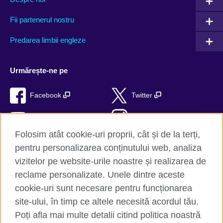
Fii partenerul nostru
Predarea limbii engleze
Urmărește-ne pe
Facebook
Twitter
YouTube
Instagram
Folosim atât cookie-uri proprii, cât și de la terți,
TikTok
RSS
pentru personalizarea conținutului web, analiza
vizitelor pe website-urile noastre și realizarea de
reclame personalizate. Unele dintre aceste
cookie-uri sunt necesare pentru funcționarea
British Council Global
site-ului, în timp ce altele necesită acordul tău.
Confidențialitate și termeni de utilizare
Poți afla mai multe detalii citind politica noastră
Trimite-ne comentariile tale