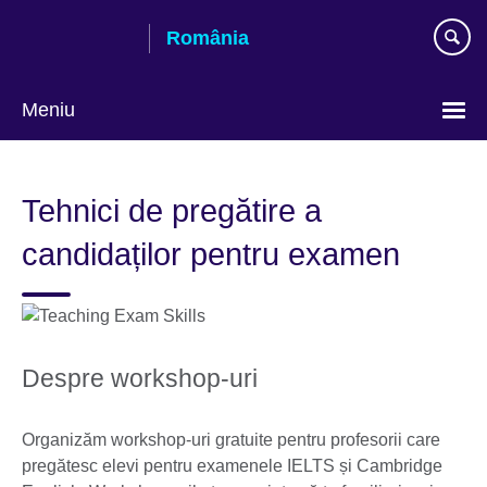
Skip
România
to
main
content
Meniu
Selectează
limba
Tehnici de pregătire a
candidaților pentru examen
Despre workshop-uri
Organizăm workshop-uri gratuite pentru profesorii care
pregătesc elevi pentru examenele IELTS și Cambridge