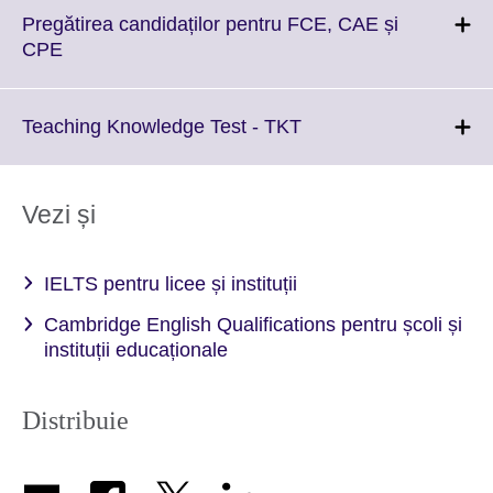
More
Pregătirea candidaților pentru FCE, CAE și
information
Click
CPE
available.
to
expand.
More
Click
Teaching Knowledge Test - TKT
information
to
available.
expand.
More
Vezi și
information
available.
IELTS pentru licee și instituții
Cambridge English Qualifications pentru școli și
instituții educaționale
Distribuie