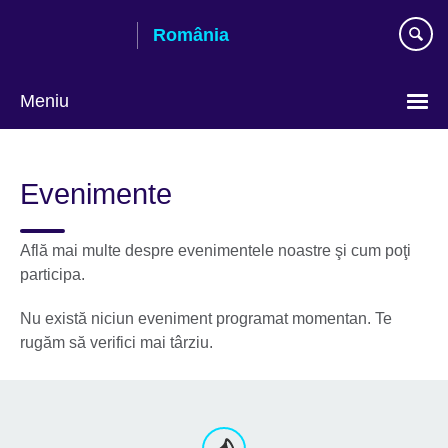
Skip
România
to
main
content
Meniu
Selectează
limba
Evenimente
Află mai multe despre evenimentele noastre şi cum poţi
participa.
Nu există niciun eveniment programat momentan. Te
rugăm să verifici mai târziu.