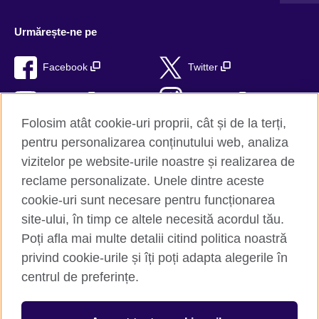
Urmărește-ne pe
Facebook
Twitter
YouTube
Instagram
Folosim atât cookie-uri proprii, cât și de la terți,
TikTok
RSS
pentru personalizarea conținutului web, analiza
vizitelor pe website-urile noastre și realizarea de
reclame personalizate. Unele dintre aceste
cookie-uri sunt necesare pentru funcționarea
British Council Global
site-ului, în timp ce altele necesită acordul tău.
Confidențialitate și termeni de utilizare
Poți afla mai multe detalii citind politica noastră
Trimite-ne comentariile tale
privind cookie-urile și îți poți adapta alegerile în
Cookie-uri
centrul de preferințe.
Hartă site