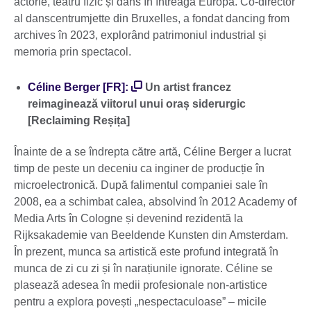
actorie, teatru fizic și dans în întreaga Europă. Co-director
al danscentrumjette din Bruxelles, a fondat dancing from
archives în 2023, explorând patrimoniul industrial și
memoria prin spectacol.
Céline Berger [FR]:
Un artist francez
reimaginează viitorul unui oraș siderurgic
[Reclaiming Reșița]
Înainte de a se îndrepta către artă, Céline Berger a lucrat
timp de peste un deceniu ca inginer de producție în
microelectronică. După falimentul companiei sale în
2008, ea a schimbat calea, absolvind în 2012 Academy of
Media Arts în Cologne și devenind rezidentă la
Rijksakademie van Beeldende Kunsten din Amsterdam.
În prezent, munca sa artistică este profund integrată în
munca de zi cu zi și în narațiunile ignorate. Céline se
plasează adesea în medii profesionale non-artistice
pentru a explora povești „nespectaculoase” – micile