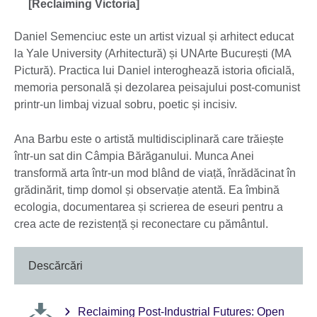
[Reclaiming Victoria]
Daniel Semenciuc este un artist vizual și arhitect educat
la Yale University (Arhitectură) și UNArte București (MA
Pictură). Practica lui Daniel interoghează istoria oficială,
memoria personală și dezolarea peisajului post-comunist
printr-un limbaj vizual sobru, poetic și incisiv.
Ana Barbu este o artistă multidisciplinară care trăiește
într-un sat din Câmpia Bărăganului. Munca Anei
transformă arta într-un mod blând de viață, înrădăcinat în
grădinărit, timp domol și observație atentă. Ea îmbină
ecologia, documentarea și scrierea de eseuri pentru a
crea acte de rezistență și reconectare cu pământul.
Descărcări
Reclaiming Post-Industrial Futures: Open