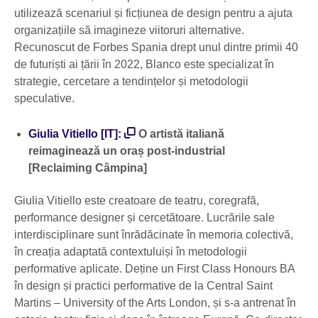
utilizează scenariul și ficțiunea de design pentru a ajuta
organizațiile să imagineze viitoruri alternative.
Recunoscut de Forbes Spania drept unul dintre primii 40
de futuriști ai țării în 2022, Blanco este specializat în
strategie, cercetare a tendințelor și metodologii
speculative.
Giulia Vitiello [IT]:
O artistă italiană
reimaginează un oraș post-industrial
[Reclaiming Câmpina]
Giulia Vitiello este creatoare de teatru, coregrafă,
performance designer și cercetătoare. Lucrările sale
interdisciplinare sunt înrădăcinate în memoria colectivă,
în creația adaptată contextuluiși în metodologii
performative aplicate. Deține un First Class Honours BA
în design și practici performative de la Central Saint
Martins – University of the Arts London, și s-a antrenat în