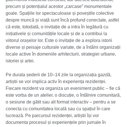
precum și potențialul acestor „carcase” monumentale
goale. Spațiile lor spectaculoase și poveștile colective
despre muncă și viață sunt încă profund conectate, astfel
că este, totodată, o invitație de a intra în legătură cu
inițiativele și comunitățile locale și de a contribui la
viitorul orașelor lor. Este o invitație de a explora istorii
diverse și peisaje culturale variate, de a întâlni organizații
locale active în domeniile arhitecturii, strategiei urbane,
istoriei și artei.
Pe durata șederii de 10–14 zile la organizația gazdă,
artiștii se vor implica activ în experiența rezidenței.
Fiecare rezident va organiza un eveniment public – fie că
este vorba de un atelier, o discuție, o întâlnire comunitară,
o sesiune de gătit sau alt format interactiv – pentru a se
conecta cu comunitatea locală sau cu spațiul în care
lucrează. Pe parcursul rezidenței, artiștii își vor
documenta procesul și experiențele prin jurnale în