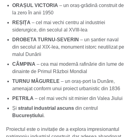
ORAȘUL VICTORIA
– un oraș-grădină construit de
la zero în anii 1950
REȘIȚA
– cel mai vechi centru al industriei
siderurgice, din secolul al XVIII-lea
DROBETA TURNU-SEVERIN
– un șantier naval
din secolul al XIX-lea, monument istorc neutilizat pe
malul Dunării
CÂMPINA
– cea mai modernă rafinărie din lume de
dinainte de Primul Război Mondial
TURNU MĂGURELE
– un oraș-port la Dunăre,
amenajat conform unui proiect urbanistic din 1836
PETRILA
– cel mai vechi sit minier din Valea Jiului
Și
stratul industrial ascuns
din centrul
Bucureștiului
.
Proiectul este o invitație de a explora impresionantul
patrimoniu industrial construit, dar adesea abandonat,