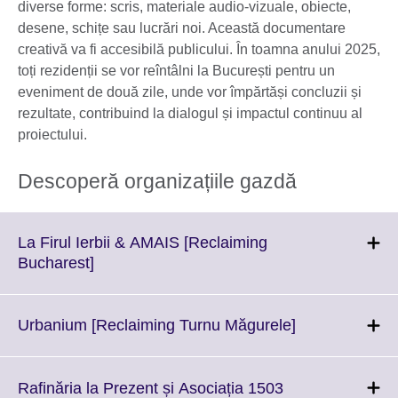
diverse forme: scris, materiale audio-vizuale, obiecte,
desene, schițe sau lucrări noi. Această documentare
creativă va fi accesibilă publicului. În toamna anului 2025,
toți rezidenții se vor reîntâlni la București pentru un
eveniment de două zile, unde vor împărtăși concluzii și
rezultate, contribuind la dialogul și impactul continuu al
proiectului.
Descoperă organizațiile gazdă
La Firul Ierbii & AMAIS [Reclaiming
Click
Bucharest]
to
expand.
More
Click
Urbanium [Reclaiming Turnu Măgurele]
information
to
available.
expand.
More
Rafinăria la Prezent și Asociația 1503