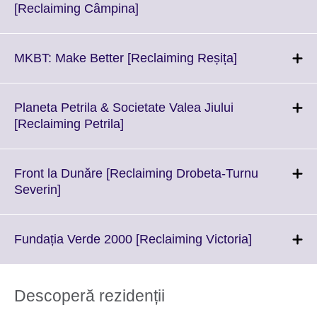
information
Click
[Reclaiming Câmpina]
available.
to
expand.
More
Click
MKBT: Make Better [Reclaiming Reșița]
information
to
available.
expand.
More
Planeta Petrila & Societate Valea Jiului
information
Click
[Reclaiming Petrila]
available.
to
expand.
More
Front la Dunăre [Reclaiming Drobeta-Turnu
information
Click
Severin]
available.
to
expand.
More
Click
Fundația Verde 2000 [Reclaiming Victoria]
information
to
available.
expand.
More
Descoperă rezidenții
information