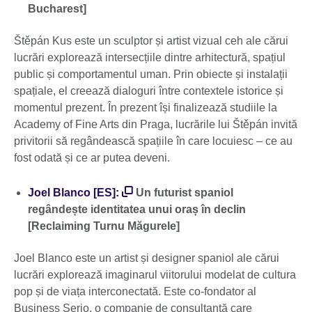
Bucharest]
Štěpán Kus este un sculptor și artist vizual ceh ale cărui
lucrări explorează intersecțiile dintre arhitectură, spațiul
public și comportamentul uman. Prin obiecte și instalații
spațiale, el creează dialoguri între contextele istorice și
momentul prezent. În prezent își finalizează studiile la
Academy of Fine Arts din Praga, lucrările lui Štěpán invită
privitorii să regândească spațiile în care locuiesc – ce au
fost odată și ce ar putea deveni.
Joel Blanco [ES]:
Un futurist spaniol
regândește identitatea unui oraș în declin
[Reclaiming Turnu Măgurele]
Joel Blanco este un artist și designer spaniol ale cărui
lucrări explorează imaginarul viitorului modelat de cultura
pop și de viața interconectată. Este co-fondator al
Business Serio, o companie de consultanță care