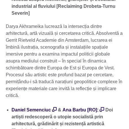
industrial al fluviului [Reclaiming Drobeta-Turnu
Severin]
Darya Akhrameika lucrează la intersecția dintre
arhitectură, artă vizuală și cercetarea critică. Absolventă a
Gerrit Rietveld Academie din Amsterdam, lucrarea ei
îmbină ilustrația, scenografia și instalațiile spațiale
imersive pentru a examina impactul politicii globale
asupra mediului construit – în special în dinamica
schimbătoare dintre Europa de Est și Europa de Vest.
Procesul său artistic este profund bazat pe cercetare,
permițându-i să traducă narațiuni geopolitice complexe în
experiențe materiale care invită la reflecție și implicare
critică.
Daniel Semenciuc
&
Ana Barbu [RO]:
Doi
artiști redescoperă o utopie socialistă prin
arhitectură, grădinărit și rezistență artistică