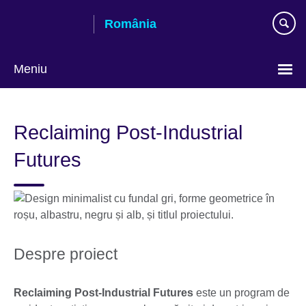
Skip
România
to
main
content
Meniu
Selectează
limba
Reclaiming Post-Industrial
Futures
Despre proiect
Reclaiming Post-Industrial Futures
este un program de