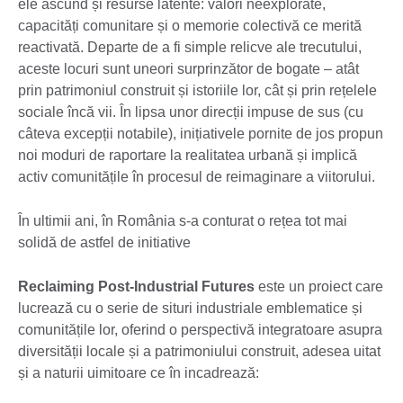
ele ascund și resurse latente: valori neexplorate,
capacități comunitare și o memorie colectivă ce merită
reactivată. Departe de a fi simple relicve ale trecutului,
aceste locuri sunt uneori surprinzător de bogate – atât
prin patrimoniul construit și istoriile lor, cât și prin rețelele
sociale încă vii. În lipsa unor direcții impuse de sus (cu
câteva excepții notabile), inițiativele pornite de jos propun
noi moduri de raportare la realitatea urbană și implică
activ comunitățile în procesul de reimaginare a viitorului.
În ultimii ani, în România s-a conturat o rețea tot mai
solidă de astfel de initiative
Reclaiming Post-Industrial Futures
este un proiect care
lucrează cu o serie de situri industriale emblematice și
comunitățile lor, oferind o perspectivă integratoare asupra
diversității locale și a patrimoniului construit, adesea uitat
și a naturii uimitoare ce în incadrează: