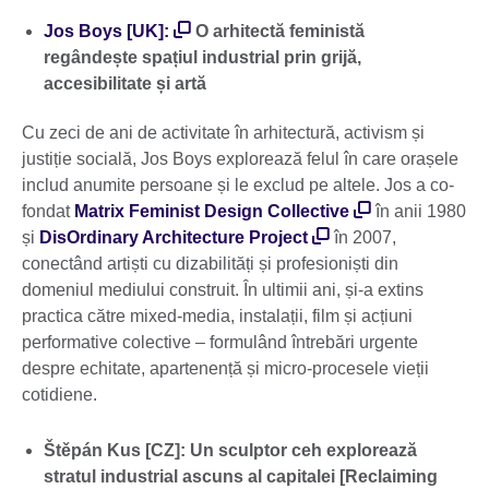
available.
Jos Boys [UK]:
O arhitectă feministă
regândește spațiul industrial prin grijă,
accesibilitate și artă
Cu zeci de ani de activitate în arhitectură, activism și
justiție socială, Jos Boys explorează felul în care orașele
includ anumite persoane și le exclud pe altele. Jos a co-
fondat
Matrix Feminist Design Collective
în anii 1980
și
DisOrdinary Architecture Project
în 2007,
conectând artiști cu dizabilități și profesioniști din
domeniul mediului construit. În ultimii ani, și-a extins
practica către mixed-media, instalații, film și acțiuni
performative colective – formulând întrebări urgente
despre echitate, apartenență și micro-procesele vieții
cotidiene.
Štěpán Kus [CZ]: Un sculptor ceh explorează
stratul industrial ascuns al capitalei [Reclaiming