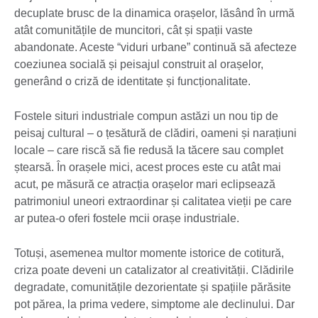
decuplate brusc de la dinamica orașelor, lăsând în urmă
atât comunitățile de muncitori, cât și spații vaste
abandonate. Aceste “viduri urbane” continuă să afecteze
coeziunea socială și peisajul construit al orașelor,
generând o criză de identitate și funcționalitate.
Fostele situri industriale compun astăzi un nou tip de
peisaj cultural – o țesătură de clădiri, oameni și narațiuni
locale – care riscă să fie redusă la tăcere sau complet
ștearsă. În orașele mici, acest proces este cu atât mai
acut, pe măsură ce atracția orașelor mari eclipsează
patrimoniul uneori extraordinar și calitatea vieții pe care
ar putea-o oferi fostele mcii orașe industriale.
Totuși, asemenea multor momente istorice de cotitură,
criza poate deveni un catalizator al creativității. Clădirile
degradate, comunitățile dezorientate și spațiile părăsite
pot părea, la prima vedere, simptome ale declinului. Dar