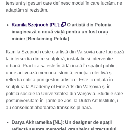
tensiuni și gesturi care definesc modul în care lucrăm, ne
adaptăm și rezistăm.
Kamila Szejnoch [PL]:
O artistă din Polonia
imaginează o nouă viață pentru un fost oraș
minier [Reclaiming Petrila]
Kamila Szejnoch este o artistă din Varșovia care lucrează
la intersecția dintre sculptură, instalație și intervenție
urbană. Practica sa este înrădăcinată în spațiul public,
unde activează memoria istorică, emoția colectivă și
reflecția critică prin gesturi artistice. Este licențiată în
sculptură la Academy of Fine Arts din Varșovia și în
politici sociale la Universitatea din Varșovia. Studiile sale
postuniversitare în Țările de Jos, la Dutch Art Institute, i-
au consolidat abordarea transdisciplinară.
Darya Akhrameika [NL]: Un designer de spații
reflectă asupra memoriei, granițelor și trecutului