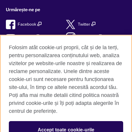
Urmărește-ne pe
Facebook
Twitter
YouTube
Instagram
Folosim atât cookie-uri proprii, cât și de la terți,
TikTok
RSS
pentru personalizarea conținutului web, analiza
vizitelor pe website-urile noastre și realizarea de
reclame personalizate. Unele dintre aceste
cookie-uri sunt necesare pentru funcționarea
British Council Global
site-ului, în timp ce altele necesită acordul tău.
Confidențialitate și termeni de utilizare
Poți afla mai multe detalii citind politica noastră
Trimite-ne comentariile tale
privind cookie-urile și îți poți adapta alegerile în
Cookie-uri
centrul de preferințe.
Hartă site
Accept toate cookie-urile
© 2026 British Council