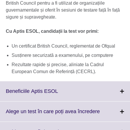
British Council pentru a fi utilizat de organizațiile
guvernamentale și oferit în sesiuni de testare față în față
sigure și supravegheate.
Cu Aptis ESOL, candidații la test vor primi:
Un certificat British Council, reglementat de Ofqual
Susținere securizată a examenului, pe computere
Rezultate rapide și precise, aliniate la Cadrul
European Comun de Referință (CECRL).
Click
Beneficiile Aptis ESOL
to
expand.
More
Click
Alege un test în care poți avea încredere
information
to
available.
expand.