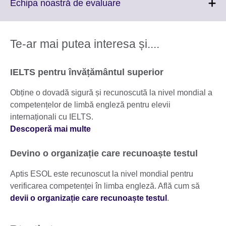
More
Click
Echipa noastră de evaluare
information
to
available.
expand.
More
Te-ar mai putea interesa și....
information
available.
IELTS pentru învățământul superior
Obține o dovadă sigură și recunoscută la nivel mondial a
competențelor de limbă engleză pentru elevii
internaționali cu IELTS.
Descoperă mai multe
Devino o organizație care recunoaște testul
Aptis ESOL este recunoscut la nivel mondial pentru
verificarea competenței în limba engleză. Află cum să
devii o organizație care recunoaște testul
.