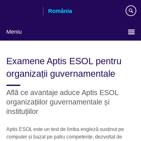
Skip
România
to
main
content
Meniu
Selectează
limba
Examene Aptis ESOL pentru
organizații guvernamentale
Află ce avantaje aduce Aptis ESOL
organizațiilor guvernamentale și
instituțiilor
Aptis ESOL este un test de limba engleză susținut pe
computer și bazat pe patru competențe, dezvoltat de