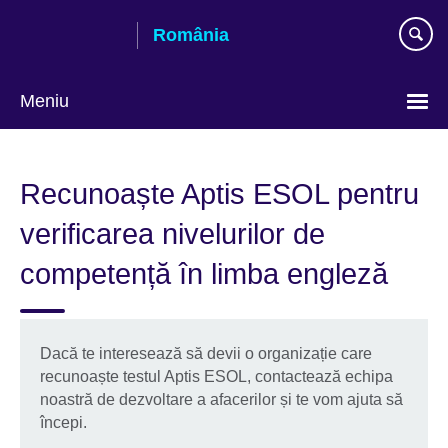
Skip
România
to
main
content
Meniu
Selectează
limba
Recunoaște Aptis ESOL pentru
verificarea nivelurilor de
competență în limba engleză
Dacă te interesează să devii o organizație care
recunoaște testul Aptis ESOL, contactează echipa
noastră de dezvoltare a afacerilor și te vom ajuta să
începi.