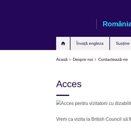
Skip
to
main
Români
content
Învață engleza
Susține
Acasă
Despre noi
Contactează-ne
Acces
Vrem ca vizita la British Council să 