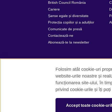
British Council România
C
Cariere
D
Șanse egale și diversitate
P
Protecția copiilor și a adulților
A
Comunicate de presă
Contactează-ne
Abonează-te la newsletter
Folosim atât cookie-uri propri
website-urile noastre și rea
funcționarea site-ului, în tim
British Council Global
Confidențialit
privind cookie-urile și îți poț
© 2026 British Council
The United Kingdom’s international organ
Accept toate cookie-uri
SC037733 (Scotland).