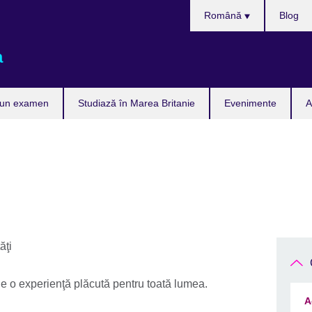
Selectează
Română
Blog
limba
a
 un examen
Studiază în Marea Britanie
Evenimente
A
fie o experienţă plăcută pentru toată lumea.
A