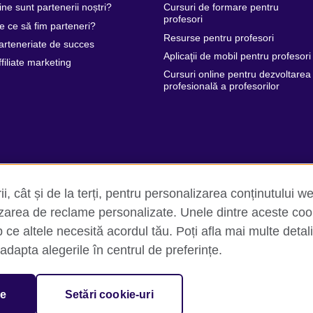
ine sunt partenerii noștri?
Cursuri de formare pentru
profesori
e ce să fim parteneri?
Resurse pentru profesori
arteneriate de succes
Aplicaţii de mobil pentru profesori
ffiliate marketing
Cursuri online pentru dezvoltarea
profesională a profesorilor
i, cât și de la terți, pentru personalizarea conținutului we
lizarea de reclame personalizate. Unele dintre aceste coo
p ce altele necesită acordul tău. Poți afla mai multe detalii
ate și termeni de utilizare
Trimite-ne comentariile tale
Cookie-u
i adapta alegerile în centrul de preferințe.
isation for cultural relations and educational opportunities. A registe
le
Setări cookie-uri