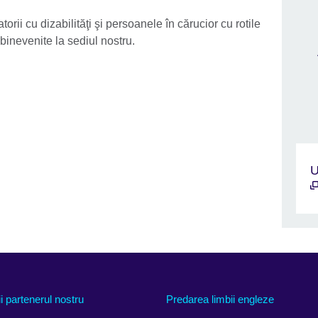
atorii cu dizabilităţi şi persoanele în cărucior cu rotile
binevenite la sediul nostru.
U
ii partenerul nostru
Predarea limbii engleze