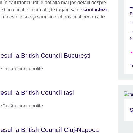
vin în cărucior cu rotile pot afla mai jos detalii despre
eşti mai multe informaţii, te rugăm să ne
contactezi
.
B
e nevoile tale şi vom face tot posibilul pentru a te
N
esul la British Council Bucureşti
T
e în cărucior cu rotile
esul la British Council Iaşi
e în cărucior cu rotile
Ș
esul la British Council Cluj-Napoca