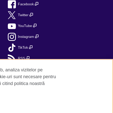
Facebook
Twitter
YouTube
Instagram
TikTok
RSS
b, analiza vizitelor pe
kie-uri sunt necesare pentru
 citind politica noastră
ri
Hartă site
red charity: 209131 (England and Wales)