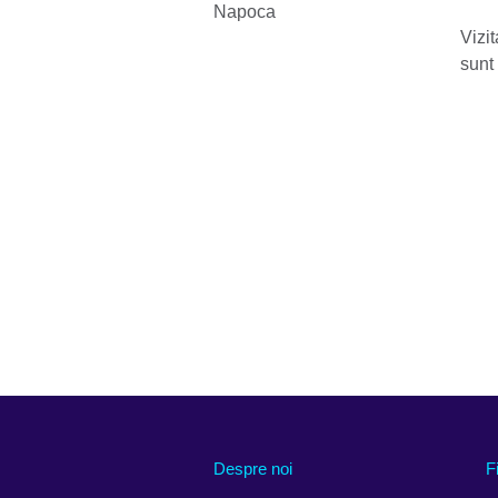
Vizit
sunt 
Despre noi
F