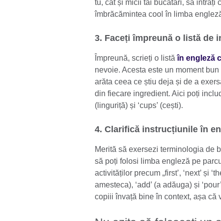
tu, cât și micii tăi bucătari, să intraț
îmbrăcămintea cool în limba englez
3. Faceți împreună o listă de 
Împreună, scrieți o listă
în engleză c
nevoie. Acesta este un moment bun p
arăta ceea ce știu deja și de a exer
din fiecare ingredient. Aici poți incl
(linguriță) și ‘cups’ (cești).
4. Clarifică instrucțiunile în e
Merită să exersezi terminologia de ba
să poți folosi limba engleză pe parcur
activităților precum „first’, ‘next’ și ‘
amesteca), ‘add’ (a adăuga) și ‘pour
copiii învață bine în context, așa că