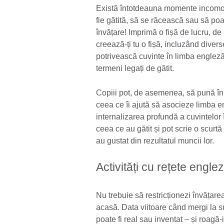
Există întotdeauna momente incomod
fie gătită, să se răcească sau să poa
învățare! Imprimă o fișă de lucru, d
creează-ți tu o fișă, incluzând diverse
potrivească cuvinte în limba engleză c
termeni legați de gătit.
Copiii pot, de asemenea, să pună în 
ceea ce îi ajută să asocieze limba en
internalizarea profundă a cuvintelor 
ceea ce au gătit și pot scrie o scurt
au gustat din rezultatul muncii lor.
Activități cu rețete englez
Nu trebuie să restricționezi învățarea
acasă. Data viitoare când mergi la s
poate fi real sau inventat – și roag