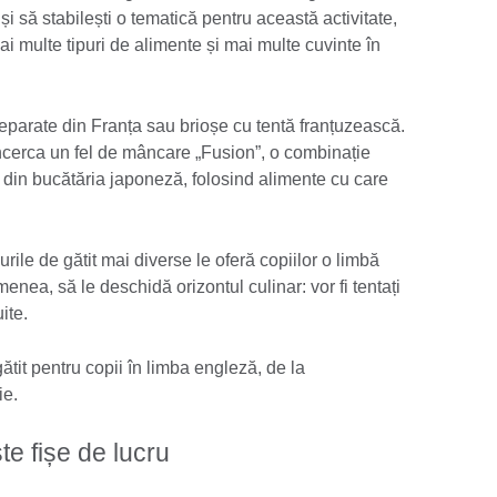
și să stabilești o tematică pentru această activitate,
ai multe tipuri de alimente și mai multe cuvinte în
eparate din Franța sau brioșe cu tentă franțuzească.
ncerca un fel de mâncare „Fusion”, o combinație
e din bucătăria japoneză, folosind alimente cu care
urile de gătit mai diverse le oferă copiilor o limbă
enea, să le deschidă orizontul culinar: vor fi tentați
ite.
gătit pentru copii în limba engleză, de la
ie.
ște fișe de lucru