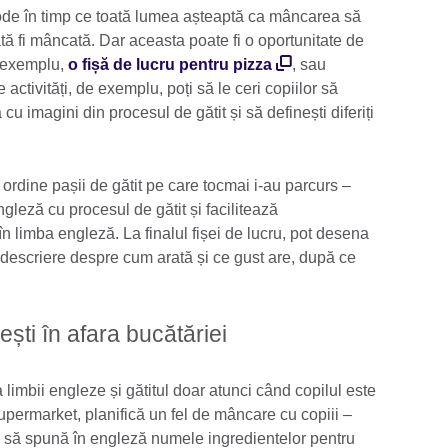
e în timp ce toată lumea așteaptă ca mâncarea să
tă fi mâncată. Dar aceasta poate fi o oportunitate de
e exemplu,
o fișă de lucru pentru pizza
, sau
 activități, de exemplu, poți să le ceri copiilor să
u imagini din procesul de gătit și să definești diferiți
ordine pașii de gătit pe care tocmai i-au parcurs –
gleză cu procesul de gătit și facilitează
în limba engleză. La finalul fișei de lucru, pot desena
ă descriere despre cum arată și ce gust are, după ce
ești în afara bucătăriei
 limbii engleze și gătitul doar atunci când copilul este
upermarket, planifică un fel de mâncare cu copiii –
ă-i să spună în engleză numele ingredientelor pentru