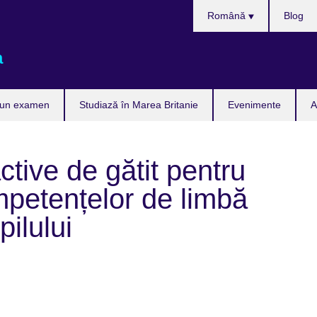
Selectează
Română
Blog
limba
a
 un examen
Studiază în Marea Britanie
Evenimente
A
active de gătit pentru
mpetențelor de limbă
ilului