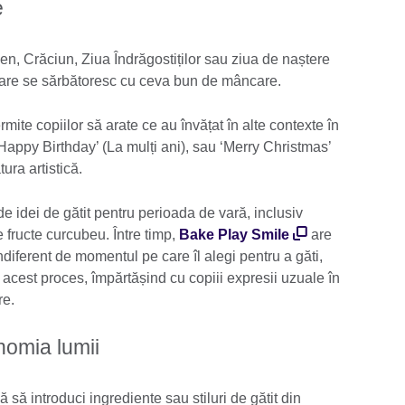
e
n, Crăciun, Ziua Îndrăgostiților sau ziua de naștere
 care se sărbătoresc cu ceva bun de mâncare.
mite copiilor să arate ce au învățat în alte contexte în
appy Birthday’ (La mulți ani), sau ‘Merry Christmas’
tura artistică.
e idei de gătit pentru perioada de vară, inclusiv
fructe curcubeu. Între timp,
Bake Play Smile
are
ndiferent de momentul pe care îl alegi pentru a găti,
 acest proces, împărtășind cu copiii expresii uzuale în
re.
nomia lumii
ă să introduci ingrediente sau stiluri de gătit din