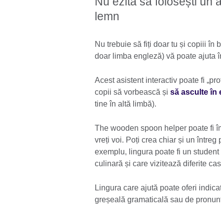
Nu ezita să folosești un 
lemn
Nu trebuie să fiți doar tu și copiii în
doar limba engleză) vă poate ajuta î
Acest asistent interactiv poate fi „pr
copii să vorbească și
să asculte în
tine în altă limbă).
The wooden spoon helper poate fi î
vreți voi. Poți crea chiar și un între
exemplu, lingura poate fi un student
culinară și care vizitează diferite ca
Lingura care ajută poate oferi indicaț
greșeală gramaticală sau de pronunți