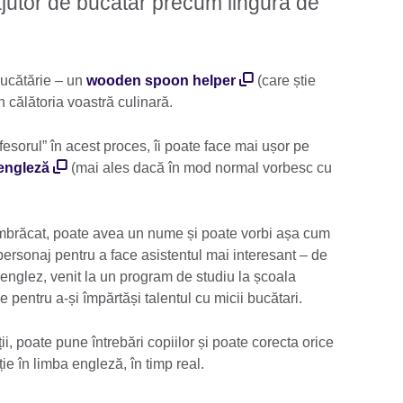
ajutor de bucătar precum lingura de
 bucătărie – un
wooden spoon helper
(care știe
n călătoria voastră culinară.
ofesorul” în acest proces, îi poate face mai ușor pe
 engleză
(mai ales dacă în mod normal vorbesc cu
mbrăcat, poate avea un nume și poate vorbi așa cum
g personaj pentru a face asistentul mai interesant – de
 englez, venit la un program de studiu la școala
se pentru a-și împărtăși talentul cu micii bucătari.
ii, poate pune întrebări copiilor și poate corecta orice
e în limba engleză, în timp real.