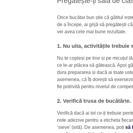
Pregătește-ți sala de cla
Orice bucătar bun știe că gătitul este
de a începe, ai grijă să pregătești câ
vei avea cele mai bune rezultate.
1. Nu uita, activitățile trebuie 
Nu te copleși pe tine și pe micuțul tă
ce le-ar plăcea să gătească. Apoi gâ
dura prepararea și dacă ai toate usten
asemenea, că îți dorești să exerseze 
fie potrivită pentru nivelul de compet
2. Verifică trusa de bucătărie.
Verifică dacă ai tot ce-ți trebuie pe
note adezive pentru a eticheta fiecare
‘sieve’ (sită). De asemenea, poți
să 