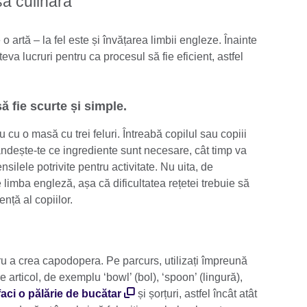
să culinară
 o artă – la fel este și învățarea limbii engleze. Înainte
teva lucruri pentru ca procesul să fie eficient, astfel
să fie scurte și simple.
u cu o masă cu trei feluri. Întreabă copilul sau copiii
ndește-te ce ingrediente sunt necesare, cât timp va
silele potrivite pentru activitate. Nu uita, de
limba engleză, așa că dificultatea rețetei trebuie să
ență al copiilor.
ntru a crea capodopera. Pe parcurs, utilizați împreună
 articol, de exemplu ‘bowl’ (bol), ‘spoon’ (lingură),
faci o pălărie de bucătar
și șorțuri, astfel încât atât