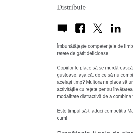
Distribuie
Îmbunătățește competențele de limbă e
rețete de gătit delicioase.
Copiilor le place să se murdărească
gustoase, așa că, de ce să nu combin
același timp? Multora ne place să u
activitățile cu rețete pentru învățar
modalitate distractivă de a combina t
Este timpul să-ți aduci competiția Ma
cum!