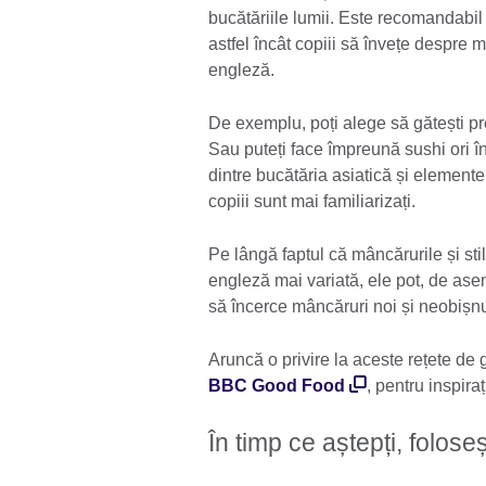
bucătăriile lumii. Este recomandabil 
astfel încât copiii să învețe despre m
engleză.
De exemplu, poți alege să gătești pr
Sau puteți face împreună sushi ori î
dintre bucătăria asiatică și element
copiii sunt mai familiarizați.
Pe lângă faptul că mâncărurile și stil
engleză mai variată, ele pot, de asem
să încerce mâncăruri noi și neobișnu
Aruncă o privire la aceste rețete de 
BBC Good Food
, pentru inspiraț
În timp ce aștepți, folose