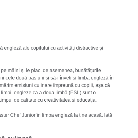
ngleză ale copilului cu activități distractive și
 pe mâini și le plac, de asemenea, bunătățurile
i cele două pasiuni și să-i înveți și limba engleză în
rmărim emisiuni culinare împreună cu copiii, așa că
ea limbii engleze ca a doua limbă (ESL) sunt o
impul de calitate cu creativitatea și educația.
ster Chef Junior în limba engleză la tine acasă. Iată