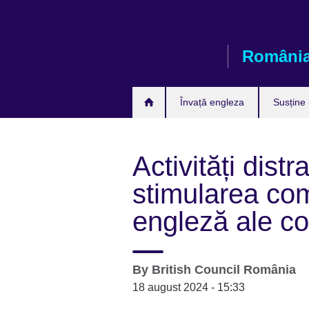
Skip
to
main
Români
content
Învață engleza
Susține
Activități distr
stimularea co
engleză ale cop
By
British Council România
18 august 2024 - 15:33