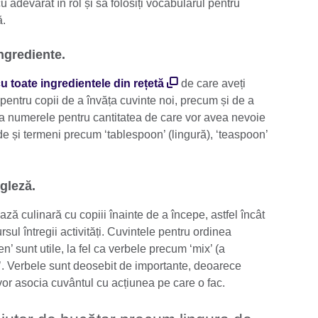
i cu adevărat în rol și să folosiți vocabularul pentru
ă.
ingrediente.
u toate ingredientele din rețetă
de care aveți
entru copii de a învăța cuvinte noi, precum și de a
sa numerele pentru cantitatea de care vor avea nevoie
ude și termeni precum ‘tablespoon’ (lingură), ‘teaspoon’
ngleză.
ză culinară cu copiii înainte de a începe, astfel încât
sul întregii activități. Cuvintele pentru ordinea
then’ sunt utile, la fel ca verbele precum ‘mix’ (a
’. Verbele sunt deosebit de importante, deoarece
 vor asocia cuvântul cu acțiunea pe care o fac.