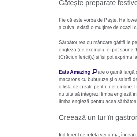
Gătește preparate festiv
Fie că este vorba de Paște, Hallowee
a cuiva, există o mulțime de ocazii
Sărbătorirea cu mâncare gătită le per
engleză (de exemplu, ei pot spune ‘H
(Crăciun fericit),) și își pot exprima la
Eats Amazing
are o gamă largă d
macarons cu buburuze și o salată de 
o listă de creații pentru decembrie. I
nu uita să integrezi limba engleză în
limba engleză pentru acea sărbătoa
Creează un tur în gastro
Indiferent ce rețetă vei urma, încearc