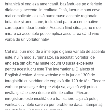
britanică și engleza americană, bazându-se pe diferitele
dialecte și accente. În realitate, însă, lucrurile sunt ceva
mai complicate - există numeroase accente regionale
britanice și americane, incluzând patru accente native
care aparțin doar Londrei!Aceasta fiind situația, nu e de
mirare că accentele pot complica ascultarea când vine
vorba de un vorbitor nativ.
Cel mai bun mod de a înțelege o gamă variată de accente
este, nu în mod surprinzător, să ascultați vorbitori de
engleză din cât mai multe locuri! O sursă excelentă
pentru acest lucru este The International Dialects of
English Archive. Acest website are în jur de 1300 de
înregistrări cu vorbitori de engleză din 120 de țări. Fiecare
vorbitor povestește despre viața sa, așa că veți putea
învăța și câte ceva despre diferite culturi. Fiecare
înregistrare este însoțită de o transcriere, așa că puteți
verifica cuvintele care vă pun probleme dacă întâmpinați