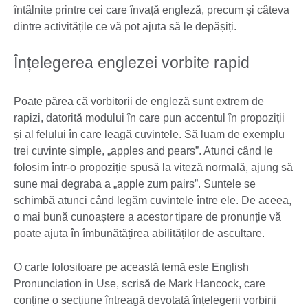
întâlnite printre cei care învață engleză, precum și câteva
dintre activitățile ce vă pot ajuta să le depășiți.
Înțelegerea englezei vorbite rapid
Poate părea că vorbitorii de engleză sunt extrem de
rapizi, datorită modului în care pun accentul în propoziții
și al felului în care leagă cuvintele. Să luam de exemplu
trei cuvinte simple, „apples and pears”. Atunci când le
folosim într-o propoziție spusă la viteză normală, ajung să
sune mai degraba a „apple zum pairs”. Suntele se
schimbă atunci când legăm cuvintele între ele. De aceea,
o mai bună cunoaștere a acestor tipare de pronunție vă
poate ajuta în îmbunătățirea abilităților de ascultare.
O carte folositoare pe această temă este English
Pronunciation in Use, scrisă de Mark Hancock, care
conține o secțiune întreagă devotată înțelegerii vorbirii