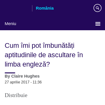
Skip
România
to
main
content
Meniu
Selectează
limba
Cum îmi pot îmbunătăți
aptitudinile de ascultare în
limba engleză?
By
Claire Hughes
27 aprilie 2017 - 11:36
Distribuie