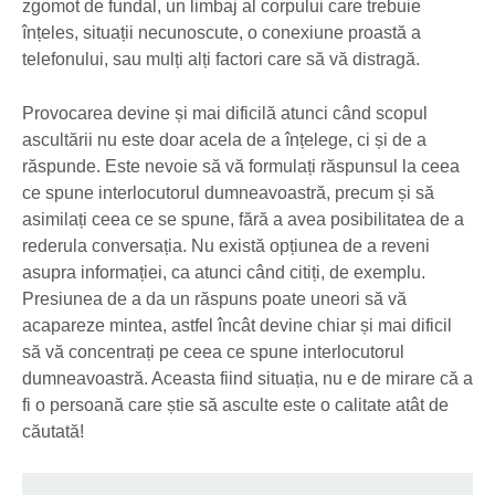
zgomot de fundal, un limbaj al corpului care trebuie
înțeles, situații necunoscute, o conexiune proastă a
telefonului, sau mulți alți factori care să vă distragă.
Provocarea devine și mai dificilă atunci când scopul
ascultării nu este doar acela de a înțelege, ci și de a
răspunde. Este nevoie să vă formulați răspunsul la ceea
ce spune interlocutorul dumneavoastră, precum și să
asimilați ceea ce se spune, fără a avea posibilitatea de a
rederula conversația. Nu există opțiunea de a reveni
asupra informației, ca atunci când citiți, de exemplu.
Presiunea de a da un răspuns poate uneori să vă
acapareze mintea, astfel încât devine chiar și mai dificil
să vă concentrați pe ceea ce spune interlocutorul
dumneavoastră. Aceasta fiind situația, nu e de mirare că a
fi o persoană care știe să asculte este o calitate atât de
căutată!