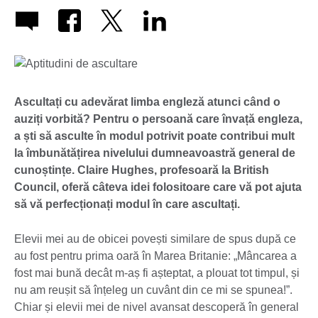
Ascultați cu adevărat limba engleză atunci când o
auziți vorbită? Pentru o persoană care învață engleza,
a ști să asculte în modul potrivit poate contribui mult
la îmbunătățirea nivelului dumneavoastră general de
cunoștințe. Claire Hughes, profesoară la British
Council, oferă câteva idei folositoare care vă pot ajuta
să vă perfecționați modul în care ascultați.
Elevii mei au de obicei povești similare de spus după ce
au fost pentru prima oară în Marea Britanie: „Mâncarea a
fost mai bună decât m-aș fi așteptat, a plouat tot timpul, și
nu am reușit să înțeleg un cuvânt din ce mi se spunea!”.
Chiar și elevii mei de nivel avansat descoperă în general