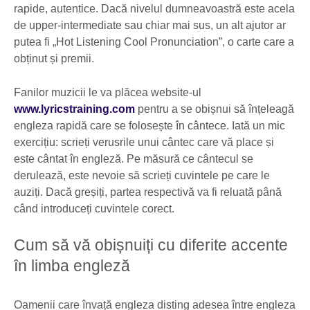
rapide, autentice. Dacă nivelul dumneavoastră este acela
de upper-intermediate sau chiar mai sus, un alt ajutor ar
putea fi „Hot Listening Cool Pronunciation”, o carte care a
obținut și premii.
Fanilor muzicii le va plăcea website-ul
www.lyricstraining.com
pentru a se obișnui să înțeleagă
engleza rapidă care se folosește în cântece. Iată un mic
exercițiu: scrieți verusrile unui cântec care vă place și
este cântat în engleză. Pe măsură ce cântecul se
derulează, este nevoie să scrieți cuvintele pe care le
auziți. Dacă greșiți, partea respectivă va fi reluată până
când introduceți cuvintele corect.
Cum să vă obișnuiți cu diferite accente
în limba engleză
Oamenii care învață engleza disting adesea între engleza