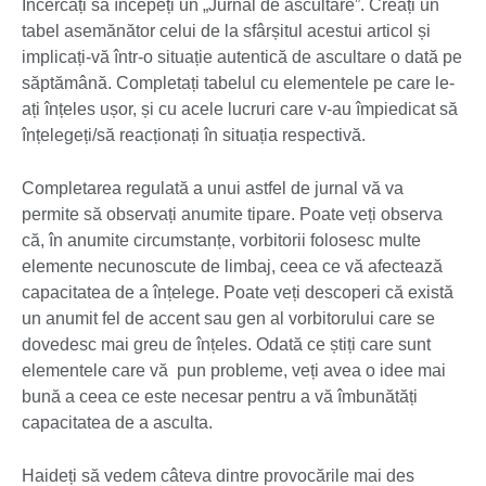
Încercați să începeți un „Jurnal de ascultare”. Creați un
tabel asemănător celui de la sfârșitul acestui articol și
implicați-vă într-o situație autentică de ascultare o dată pe
săptămână. Completați tabelul cu elementele pe care le-
ați înțeles ușor, și cu acele lucruri care v-au împiedicat să
înțelegeți/să reacționați în situația respectivă.
Completarea regulată a unui astfel de jurnal vă va
permite să observați anumite tipare. Poate veți observa
că, în anumite circumstanțe, vorbitorii folosesc multe
elemente necunoscute de limbaj, ceea ce vă afectează
capacitatea de a înțelege. Poate veți descoperi că există
un anumit fel de accent sau gen al vorbitorului care se
dovedesc mai greu de înțeles. Odată ce știți care sunt
elementele care vă pun probleme, veți avea o idee mai
bună a ceea ce este necesar pentru a vă îmbunătăți
capacitatea de a asculta.
Haideți să vedem câteva dintre provocările mai des