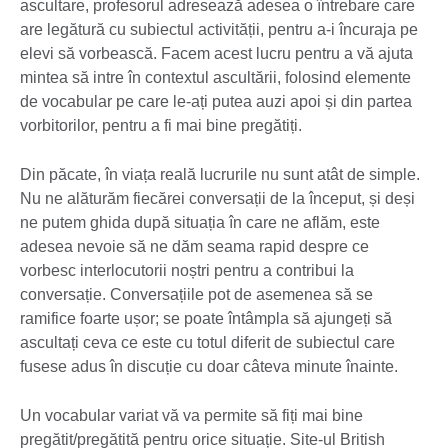
ascultare, profesorul adresează adesea o întrebare care
are legătură cu subiectul activității, pentru a-i încuraja pe
elevi să vorbească. Facem acest lucru pentru a vă ajuta
mintea să intre în contextul ascultării, folosind elemente
de vocabular pe care le-ați putea auzi apoi și din partea
vorbitorilor, pentru a fi mai bine pregătiți.
Din păcate, în viața reală lucrurile nu sunt atât de simple.
Nu ne alăturăm fiecărei conversații de la început, și deși
ne putem ghida după situația în care ne aflăm, este
adesea nevoie să ne dăm seama rapid despre ce
vorbesc interlocutorii noștri pentru a contribui la
conversație. Conversațiile pot de asemenea să se
ramifice foarte ușor; se poate întâmpla să ajungeți să
ascultați ceva ce este cu totul diferit de subiectul care
fusese adus în discuție cu doar câteva minute înainte.
Un vocabular variat vă va permite să fiți mai bine
pregătit/pregătită pentru orice situație. Site-ul British