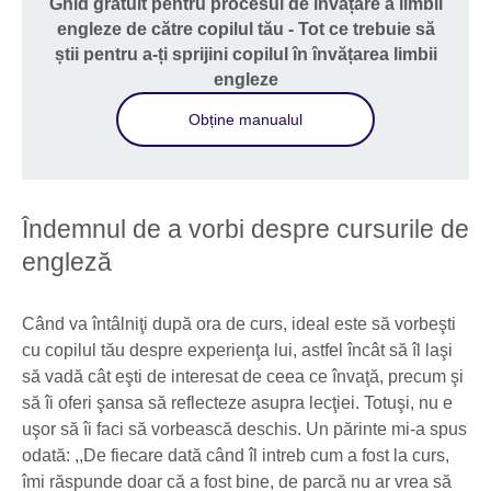
Ghid gratuit pentru procesul de învățare a limbii
engleze de către copilul tău - Tot ce trebuie să
știi pentru a-ți sprijini copilul în învățarea limbii
engleze
Obține manualul
Îndemnul de a vorbi despre cursurile de
engleză
Când va întâlniţi după ora de curs, ideal este să vorbeşti
cu copilul tău despre experienţa lui, astfel încât să îl laşi
să vadă cât eşti de interesat de ceea ce învaţă, precum şi
să îi oferi şansa să reflecteze asupra lecţiei. Totuşi, nu e
uşor să îi faci să vorbească deschis. Un părinte mi-a spus
odată: ,,De fiecare dată când îl intreb cum a fost la curs,
îmi răspunde doar că a fost bine, de parcă nu ar vrea să