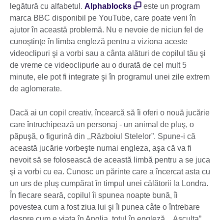
legătură cu alfabetul.
Alphablocks
este un program
marca BBC disponibil pe YouTube, care poate veni în
ajutor în această problemă. Nu e nevoie de niciun fel de
cunoştinţe în limba engleză pentru a viziona aceste
videoclipuri şi a vorbi sau a cânta alături de copilul tău şi
de vreme ce videoclipurle au o durată de cel mult 5
minute, ele pot fi integrate şi în programul unei zile extrem
de aglomerate.
Dacă ai un copil creativ, încearcă să îi oferi o nouă jucărie
care întruchipează un personaj - un animal de pluş, o
păpuşă, o figurină din ,,Războiul Stelelor”. Spune-i că
această jucărie vorbeşte numai engleza, aşa că va fi
nevoit să se folosească de această limbă pentru a se juca
şi a vorbi cu ea. Cunosc un părinte care a încercat asta cu
un urs de pluş cumpărat în timpul unei călătorii la Londra.
În fiecare seară, copilul îi spunea noapte bună, îi
povestea cum a fost ziua lui şi îi punea câte o întrebare
despre cum e viaţa în Anglia, totul în engleză. ,,Asculta”