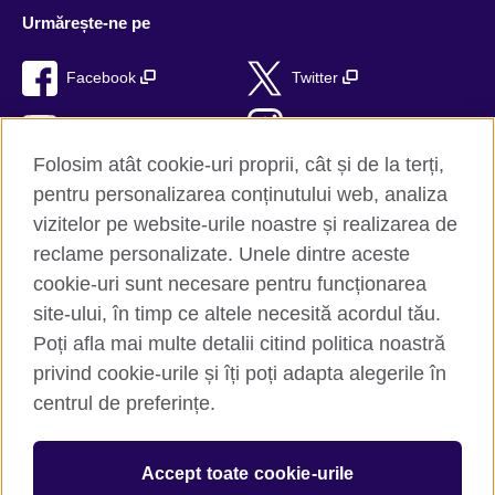
Urmărește-ne pe
Facebook
Twitter
YouTube
Instagram
Folosim atât cookie-uri proprii, cât și de la terți,
TikTok
RSS
pentru personalizarea conținutului web, analiza
vizitelor pe website-urile noastre și realizarea de
reclame personalizate. Unele dintre aceste
cookie-uri sunt necesare pentru funcționarea
British Council Global
site-ului, în timp ce altele necesită acordul tău.
Confidențialitate și termeni de utilizare
Poți afla mai multe detalii citind politica noastră
Trimite-ne comentariile tale
privind cookie-urile și îți poți adapta alegerile în
Cookie-uri
centrul de preferințe.
Hartă site
Accept toate cookie-urile
© 2026 British Council