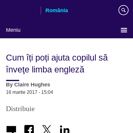
Skip
România
to
main
content
Meniu
Selectează
limba
Cum îți poți ajuta copilul să
înveţe limba engleză
By
Claire Hughes
16 martie 2017 - 15:04
Distribuie