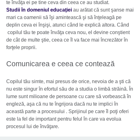
te învăţa ei pe tine ceva din ceea ce au studiat.
Studii în domeniul educaţiei
au arătat că sunt şanse mai
mari ca oamenii să îşi amintească şi să înţeleagă pe
deplin ceva ei înşişi, atunci când le explică altora. Când
copilul tău te poate învăţa ceva nou, el devine conştient
de cât de multe ştie, ceea ce îl va face mai încrezător în
forţele proprii.
Comunicarea e ceea ce contează
Copilul tău simte, mai presus de orice, nevoia de a şti că
nu este singur în efortul său de a studia o limbă străină. În
lume sunt milioane de persoane cu care să vorbească în
engleză, aşa că nu te îngrijora dacă nu te implici în
această parte a procesului . Sprijinul pe care îl poţi oferi
este la fel de important pentru felul în care va evolua
procesul lui de învăţare.