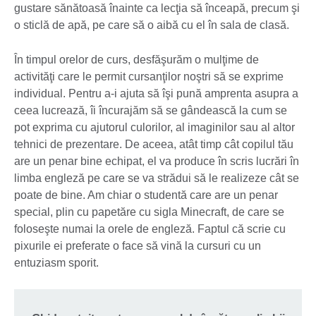
gustare sănătoasă înainte ca lecţia să înceapă, precum şi
o sticlă de apă, pe care să o aibă cu el în sala de clasă.
În timpul orelor de curs, desfăşurăm o mulţime de
activităţi care le permit cursanţilor noştri să se exprime
individual. Pentru a-i ajuta să îşi pună amprenta asupra a
ceea lucrează, îi încurajăm să se gândească la cum se
pot exprima cu ajutorul culorilor, al imaginilor sau al altor
tehnici de prezentare. De aceea, atât timp cât copilul tău
are un penar bine echipat, el va produce în scris lucrări în
limba engleză pe care se va strădui să le realizeze cât se
poate de bine. Am chiar o studentă care are un penar
special, plin cu papetăre cu sigla Minecraft, de care se
foloseşte numai la orele de engleză. Faptul că scrie cu
pixurile ei preferate o face să vină la cursuri cu un
entuziasm sporit.