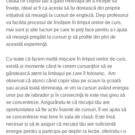
Odată ce copilul tău a găsit motivaţia de a începe să
înveţe, ideal ar fi ca acesta să își dorească din proprie
inițiativă să meargă la cursuri de engleză. Deşi profesorul
va facilita procesul de învățare în timpul orelor de curs,
mai sunt şi alte lucruri pe care le poţi face pentru a-l ajuta
să meargă pregătit la cursuri şi să profite din plin de
această experienţă.
Cu toate că facem multă mişcare în timpul orelor de curs,
există și momente când le cerem cursanţilor să se
gândească atent la limbajul pe care îl folosesc. Am
observat că atunci când copiii stau pe scaun la şcoală
sau acasă toată dimineaţa, ei vin la cursuri având energia
unor pui de labrador şi în consecinţă le este mai greu să
se concentreze. Asigurându-te că micuţul tău are
oportunitatea să fie activ înainte de cursuri, îl vei ajuta să
se concentreze mai bine în sala de clasă. Este însă
necesar și să te asiguri că micuțul tău are suficientă
energie pentru a participa pe deplin la lecție, oferindu-i o