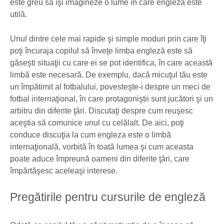
este greu să îşi imagineze o lume în care engleza este
utilă.
Unul dintre cele mai rapide şi simple moduri prin care îţi
poţi încuraja copilul să înveţe limba engleză este să
găseşti situaţii cu care ei se pot identifica, în care această
limbă este necesară. De exemplu, dacă micuţul tău este
un împătimit al fotbalului, povesteşte-i despre un meci de
fotbal internaţional, în care protagoniştii sunt jucători şi un
arbitru din diferite ţări. Discutaţi despre cum reuşesc
aceştia să comunice unul cu celălalt. De aici, poţi
conduce discuţia la cum engleza este o limbă
internaţională, vorbită în toată lumea şi cum aceasta
poate aduce împreună oameni din diferite ţări, care
împărtăşesc aceleaşi interese.
Pregătirile pentru cursurile de engleză