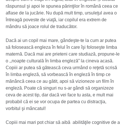
răspunsul şi apoi le spunea părinţilor în română ceea ce
aflase de la jucărie. Nu după mult timp, ursuleţul avea o
întreagă poveste de viaţă, iar copilul era extrem de
mândru să joace rolul de traducător.
Dacă ai un copil mai mare, gândeşte-te la cum ar putea
să folosească engleza în felul în care îşi foloseşte limba
maternă. Dacă mai are prieteni care studiază, propune-le
o ,,noapte culturală în limba engleză” la cineva acasă.
Copiii ar putea să gătească ceva urmând o reţetă scrisă
în limba engleză, să vorbească în engleză în timp ce
mănâncă ceea ce au gătit, apoi să vizioneze un film în
engleză. Poate că singuri nu s-ar gândi să organizeze
ceva de acest tip, dar dacă vei face tu asta, e mult mai
probabil că ei se vor ocupa de partea cu distracţia,
vorbitul şi mâncatul!
Copiii mai mari pot chiar să aibă abilităţile cognitive de a