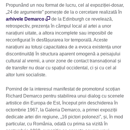
Propunând un nou format de lucru, cel al expoziției-dosar,
„24 de argumente” pornește de la o cercetare realizată în
arhivele Demarco
de la Edinburgh ce revelează,
retrospectiv, prezența în câmpul local al artei a unor
narațiuni uitate, a altora incomplete sau imposibil de
reconfigurat în desfășurarea lor temporală. Aceste
narațiuni au totuși capacitatea de a evoca existența unor
discontinuități în structura aparent omogenă a peisajului
cultural al vremii, a unor zone de contact transnațional și
de transfer nu doar cu spațiul occidental, ci și cu cel al
altor lumi socialiste.
Pornind de la interesul manifestat de promotorul scoțian
Richard Demarco pentru stabilirea unui dialog cu scenele
artistice din Europa de Est, început prin deschiderea în
octombrie 1967, la Galeria Demarco, a primei expoziții
dedicate artei din regiune, „16 pictori polonezi”, și, în mod
particular, cu România, odată cu prima sa vizită în