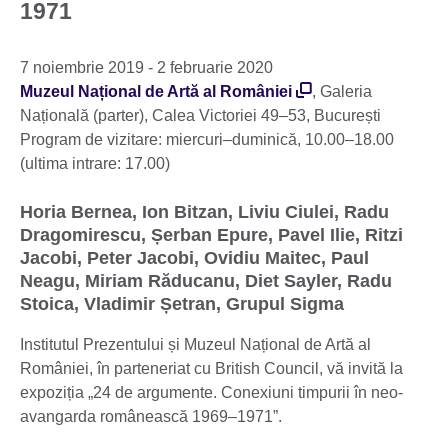
1971
7 noiembrie 2019 - 2 februarie 2020
Muzeul Național de Artă al României
, Galeria
Națională (parter), Calea Victoriei 49–53, București
Program de vizitare: miercuri–duminică, 10.00–18.00
(ultima intrare: 17.00)
Horia Bernea, Ion Bitzan, Liviu Ciulei, Radu
Dragomirescu, Șerban Epure, Pavel Ilie, Ritzi
Jacobi, Peter Jacobi, Ovidiu Maitec, Paul
Neagu, Miriam Răducanu, Diet Sayler, Radu
Stoica, Vladimir Șetran, Grupul Sigma
Institutul Prezentului și Muzeul Național de Artă al
României, în parteneriat cu British Council, vă invită la
expoziția „24 de argumente. Conexiuni timpurii în neo-
avangarda românească 1969–1971”.