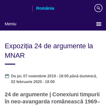
Skip
România
to
main
content
Meniu
Selectează
limba
Expoziția 24 de argumente la
MNAR
Date
De
joi, 07 noiembrie 2019 - 18:00
până
duminică,
02 februarie 2020 - 18:00
24 de argumente | Conexiuni timpurii
în neo-avangarda românească 1969–