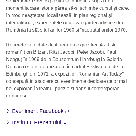
septembrie 1968, expoziția se oprește asupra unui
moment la care istoria părea să-și schimbe cursul și care,
în mod neașteptat, localizează, în plan regional și
internațional, experiențele neo-avangardei artistice din
România la sfârșitul anilor 1960 și începutul anilor 1970.
Reperele sunt date de itinerarea expoziției „4 artiști
români” (Ion Bitzan, Ritzi Jacobi, Peter Jacobi, Paul
Neagu) în 1969 de la Bauzentrum Hamburg la Galeria
Demarco și de organizarea, în cadrul Festivalului de la
Edinburgh din 1971, a expoziției „Romanian Art Today”,
concepută în asociere cu evenimente dedicate celor mai
noi explorări în teatrul, poezia și dansul contemporan
românesc.
Eveniment Facebook
Institutul Prezentului