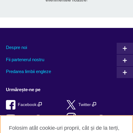
evenimentele noastre!
Despre noi
Fii partenerul nostru
Predarea limbii engleze
Urmărește-ne pe
Facebook
Twitter
YouTube
Instagram
Folosim atât cookie-uri proprii, cât și de la terți,
TikTok
RSS