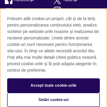
Facebook
Twitter
YouTube
Instagram
Folosim atât cookie-uri proprii, cât și de la terți,
TikTok
RSS
pentru personalizarea conținutului web, analiza
vizitelor pe website-urile noastre și realizarea de
reclame personalizate. Unele dintre aceste
cookie-uri sunt necesare pentru funcționarea
British Council Global
site-ului, în timp ce altele necesită acordul tău.
Confidențialitate și termeni de utilizare
Poți afla mai multe detalii citind politica noastră
Trimite-ne comentariile tale
privind cookie-urile și îți poți adapta alegerile în
Cookie-uri
centrul de preferințe.
Hartă site
Accept toate cookie-urile
© 2026 British Council
The United Kingdom’s international organisation for cultural
relations and educational opportunities. A registered charity:
Setări cookie-uri
209131 (England and Wales) SC037733 (Scotland).