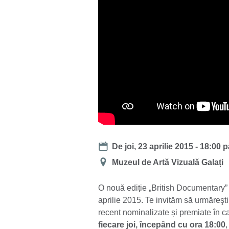
Date
De
joi, 23 aprilie 2015 - 18:00
p
Locație
Muzeul de Artă Vizuală Galați
O nouă ediție „British Documentary” 
aprilie 2015. Te invităm să urmăreşt
recent nominalizate și premiate în 
fiecare joi, începând cu ora 18:00
,