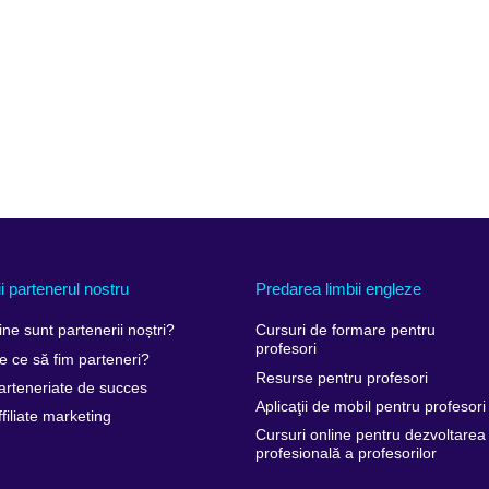
ii partenerul nostru
Predarea limbii engleze
ine sunt partenerii noștri?
Cursuri de formare pentru
profesori
e ce să fim parteneri?
Resurse pentru profesori
arteneriate de succes
Aplicaţii de mobil pentru profesori
ffiliate marketing
Cursuri online pentru dezvoltarea
profesională a profesorilor