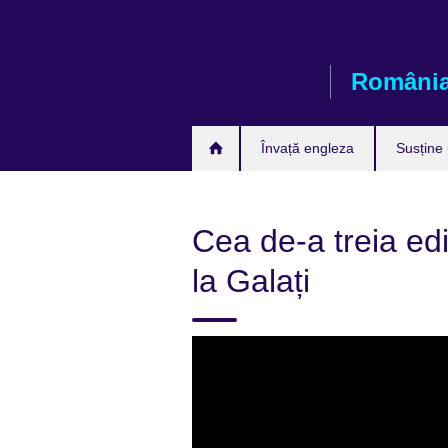
Skip
to
main
Români
content
Învață engleza
Susține
Cea de-a treia ed
la Galați