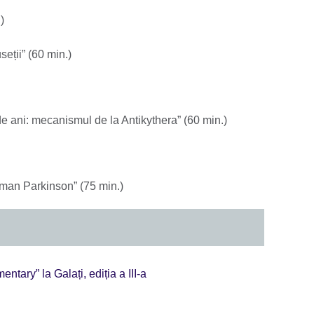
)
eții” (60 min.)
e ani: mecanismul de la Antikythera” (60 min.)
orman Parkinson” (75 min.)
ntary” la Galați, ediția a III-a