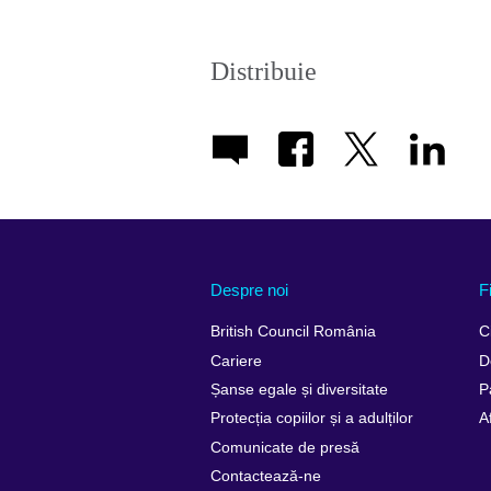
Distribuie
Despre noi
F
British Council România
C
Cariere
D
Șanse egale și diversitate
P
Protecția copiilor și a adulților
A
Comunicate de presă
Contactează-ne