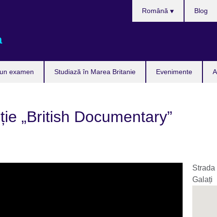
Selectează
Română
Blog
limba
a
 un examen
Studiază în Marea Britanie
Evenimente
A
iție „British Documentary”
Strada 
Galați