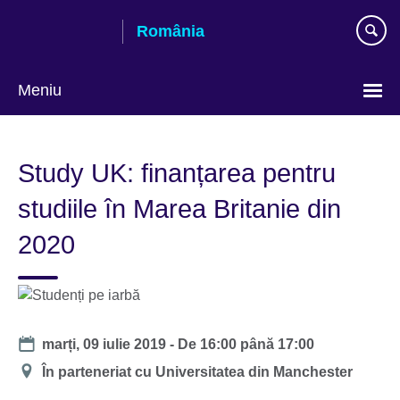
Skip
România
to
main
content
Meniu
Selectează
limba
Study UK: finanțarea pentru
studiile în Marea Britanie din
2020
Date
marți, 09 iulie 2019 -
De
16:00
până
17:00
Locație
În parteneriat cu Universitatea din Manchester