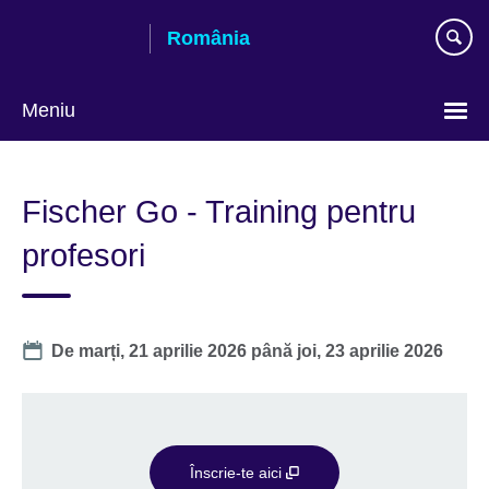
Skip
România
to
main
content
Meniu
Selectează
limba
Fischer Go - Training pentru
profesori
Date
De
marți, 21 aprilie 2026
până
joi, 23 aprilie 2026
Înscrie-te aici