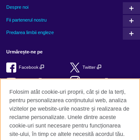
Despre noi
Fii partenerul nostru
Predarea limbii engleze
Urmărește-ne pe
Facebook
Twitter
YouTube
Instagram
Folosim atât cookie-uri proprii, cât și de la terți,
TikTok
RSS
pentru personalizarea conținutului web, analiza
vizitelor pe website-urile noastre și realizarea de
reclame personalizate. Unele dintre aceste
cookie-uri sunt necesare pentru funcționarea
British Council Global
site-ului, în timp ce altele necesită acordul tău.
Confidențialitate și termeni de utilizare