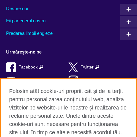
Despre noi
Fii partenerul nostru
Predarea limbii engleze
Urmărește-ne pe
Facebook
Twitter
YouTube
Instagram
Folosim atât cookie-uri proprii, cât și de la terți,
TikTok
RSS
pentru personalizarea conținutului web, analiza
vizitelor pe website-urile noastre și realizarea de
reclame personalizate. Unele dintre aceste
cookie-uri sunt necesare pentru funcționarea
British Council Global
site-ului, în timp ce altele necesită acordul tău.
Confidențialitate și termeni de utilizare