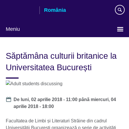
Skip
România
to
main
content
Meniu
Selectează
limba
Săptămâna culturii britanice la
Universitatea București
Date
De
luni, 02 aprilie 2018 - 11:00
până
miercuri, 04
aprilie 2018 - 18:00
Facultatea de Limbi și Literaturi Străine din cadrul
Universității București organizează o serie de activități