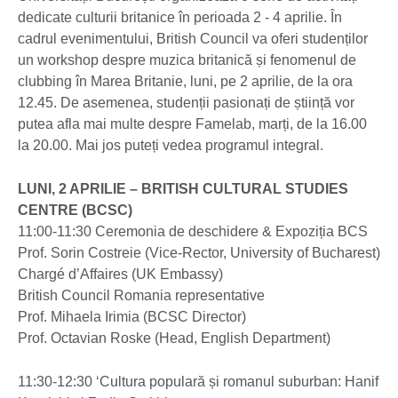
dedicate culturii britanice în perioada 2 - 4 aprilie. În
cadrul evenimentului, British Council va oferi studenților
un workshop despre muzica britanică și fenomenul de
clubbing în Marea Britanie, luni, pe 2 aprilie, de la ora
12.45. De asemenea, studenții pasionați de știință vor
putea afla mai multe despre Famelab, marți, de la 16.00
la 20.00. Mai jos puteți vedea programul integral.
LUNI, 2 APRILIE – BRITISH CULTURAL STUDIES
CENTRE (BCSC)
11:00-11:30 Ceremonia de deschidere & Expoziția BCS
Prof. Sorin Costreie (Vice-Rector, University of Bucharest)
Chargé d’Affaires (UK Embassy)
British Council Romania representative
Prof. Mihaela Irimia (BCSC Director)
Prof. Octavian Roske (Head, English Department)
11:30-12:30 ‘Cultura populară și romanul suburban: Hanif