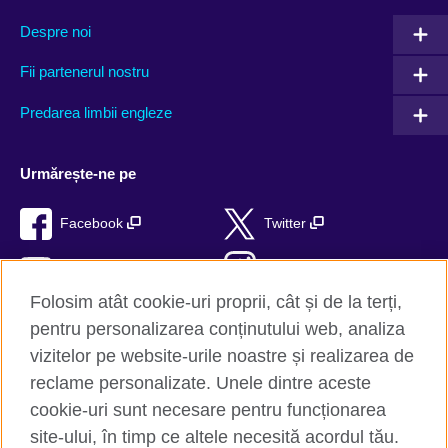
Despre noi
Fii partenerul nostru
Predarea limbii engleze
Urmărește-ne pe
Facebook
Twitter
YouTube
Instagram
Folosim atât cookie-uri proprii, cât și de la terți,
TikTok
RSS
pentru personalizarea conținutului web, analiza
vizitelor pe website-urile noastre și realizarea de
reclame personalizate. Unele dintre aceste
cookie-uri sunt necesare pentru funcționarea
British Council Global
site-ului, în timp ce altele necesită acordul tău.
Confidențialitate și termeni de utilizare