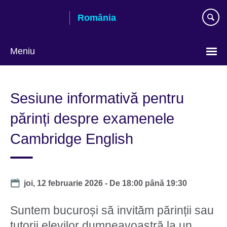
Skip
România
to
main
content
Meniu
Selectează
limba
Sesiune informativă pentru
părinți despre examenele
Cambridge English
Date
joi, 12 februarie 2026 -
De
18:00
până
19:30
Suntem bucuroși să invităm părinții sau
tutorii elevilor dumneavoastră la un