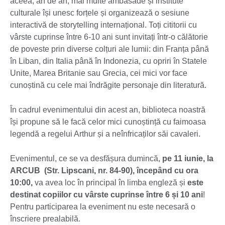
aceea, an de an, mai multe ambasade și institute
culturale își unesc forțele și organizează o sesiune
interactivă de storytelling internațional. Toți cititorii cu
vârste cuprinse între 6-10 ani sunt invitați într-o călătorie
de poveste prin diverse colțuri ale lumii: din Franța până
în Liban, din Italia până în Indonezia, cu opriri în Statele
Unite, Marea Britanie sau Grecia, cei mici vor face
cunoștină cu cele mai îndrăgite personaje din literatură.
În cadrul evenimentului din acest an, biblioteca noastră
își propune să le facă celor mici cunoștință cu faimoasa
legendă a regelui Arthur și a neînfricaților săi cavaleri.
Evenimentul, ce se va desfășura dumincă,
pe 11 iunie, la
ARCUB (Str. Lipscani, nr. 84-90), începând cu ora
10
:00,
va avea loc în principal în limba engleză și
este
destinat copiilor cu vârste cuprinse între 6 și 10 ani
!
Pentru participarea la eveniment nu este necesară o
înscriere prealabilă.