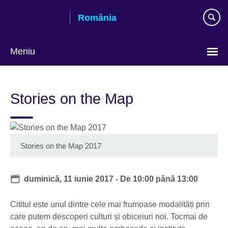
Skip
România
to
main
content
Meniu
Selectează
limba
Stories on the Map
Stories on the Map 2017
Date
duminică, 11 iunie 2017 -
De
10:00
până
13:00
Cititul este unul dintre cele mai frumoase modalități prin
care putem descoperi culturi și obiceiuri noi. Tocmai de