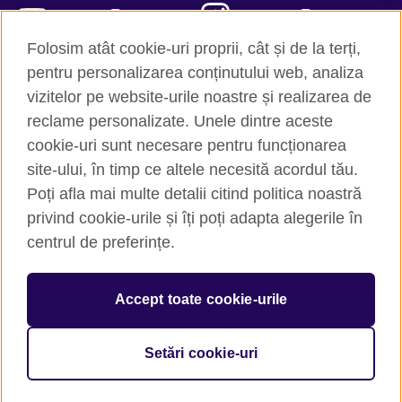
YouTube
Instagram
Folosim atât cookie-uri proprii, cât și de la terți,
TikTok
RSS
pentru personalizarea conținutului web, analiza
vizitelor pe website-urile noastre și realizarea de
reclame personalizate. Unele dintre aceste
cookie-uri sunt necesare pentru funcționarea
British Council Global
site-ului, în timp ce altele necesită acordul tău.
Confidențialitate și termeni de utilizare
Poți afla mai multe detalii citind politica noastră
Trimite-ne comentariile tale
privind cookie-urile și îți poți adapta alegerile în
Cookie-uri
centrul de preferințe.
Hartă site
Accept toate cookie-urile
© 2026 British Council
The United Kingdom’s international organisation for cultural
relations and educational opportunities. A registered charity:
Setări cookie-uri
209131 (England and Wales) SC037733 (Scotland).