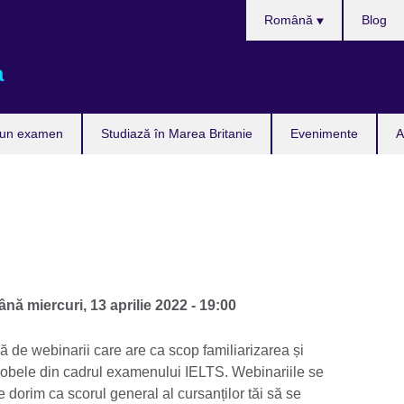
Selectează
Română
Blog
limba
a
 un examen
Studiază în Marea Britanie
Evenimente
A
ână
miercuri, 13 aprilie 2022 - 19:00
ă de webinarii care are ca scop familiarizarea și
probele din cadrul examenului IELTS. Webinariile se
dorim ca scorul general al cursanților tăi să se