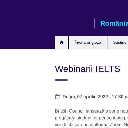
Skip
to
main
Români
content
Învață engleza
Susține
Webinarii IELTS
Date
De
joi, 07 aprilie 2022 - 17:30
p
British Council lansează o serie nou
pregătirea studenților pentru toate 
vor desfășura pe platforma Zoom. Ne 