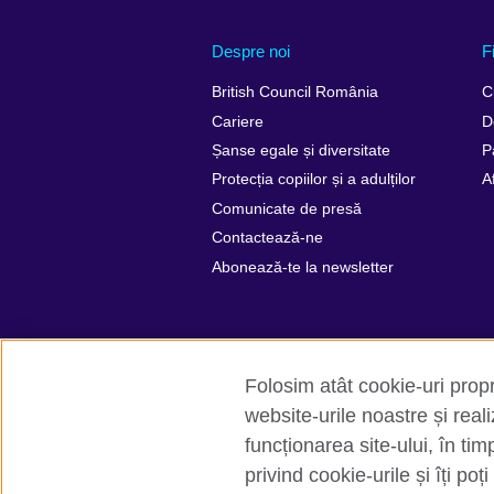
Despre noi
F
British Council România
C
Cariere
D
Șanse egale și diversitate
P
Protecția copiilor și a adulților
A
Comunicate de presă
Contactează-ne
Abonează-te la newsletter
Folosim atât cookie-uri propri
website-urile noastre și rea
funcționarea site-ului, în tim
British Council Global
Confidențialita
privind cookie-urile și îți poț