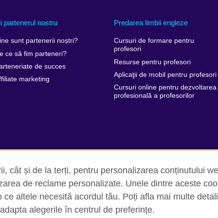
ii partenerul nostru
Predarea limbii engleze
ine sunt partenerii noștri?
Cursuri de formare pentru
profesori
e ce să fim parteneri?
Resurse pentru profesori
arteneriate de succes
Aplicaţii de mobil pentru profesori
ffiliate marketing
Cursuri online pentru dezvoltarea
profesională a profesorilor
i, cât și de la terți, pentru personalizarea conținutului we
lizarea de reclame personalizate. Unele dintre aceste coo
p ce altele necesită acordul tău. Poți afla mai multe detalii
te și termeni de utilizare
Trimite-ne comentariile tale
Cookie-uri
i adapta alegerile în centrul de preferințe.