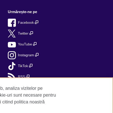
Urmărește-ne pe
Facebook
Twitter
YouTube
Instagram
TikTok
RSS
b, analiza vizitelor pe
kie-uri sunt necesare pentru
 citind politica noastră
Hartă site