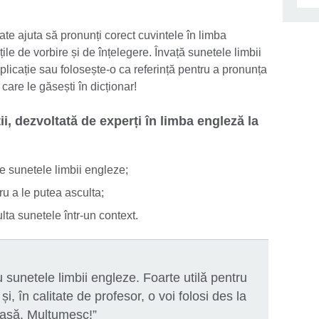
poate ajuta să pronunți corect cuvintele în limba
țile de vorbire și de înțelegere. Învață sunetele limbii
licație sau folosește-o ca referință pentru a pronunța
are le găsești în dicționar!
ții, dezvoltată de experți în limba engleză la
ate sunetele limbii engleze;
tru a le putea asculta;
ta sunetele într-un context.
u sunetele limbii engleze. Foarte utilă pentru
i, în calitate de profesor, o voi folosi des la
lasă. Mulțumesc!”