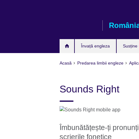
Skip
to
main
Români
content
Învață engleza
Susține
Acasă
Predarea limbii engleze
Aplic
Sounds Right
Îmbunătățește-ți pronunția
scrierile fonetice