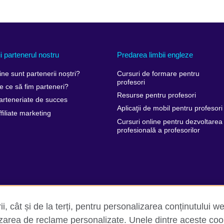
ii partenerul nostru
Predarea limbii engleze
ine sunt partenerii noștri?
Cursuri de formare pentru
profesori
e ce să fim parteneri?
Resurse pentru profesori
arteneriate de succes
Aplicaţii de mobil pentru profesori
ffiliate marketing
Cursuri online pentru dezvoltarea
profesională a profesorilor
i, cât și de la terți, pentru personalizarea conținutului we
lizarea de reclame personalizate. Unele dintre aceste coo