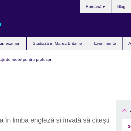
Selectează
Română
Blog
limba
a
 un examen
Studiază în Marea Britanie
Evenimente
A
aţii de mobil pentru profesori
 în limba engleză și învață să citești
S