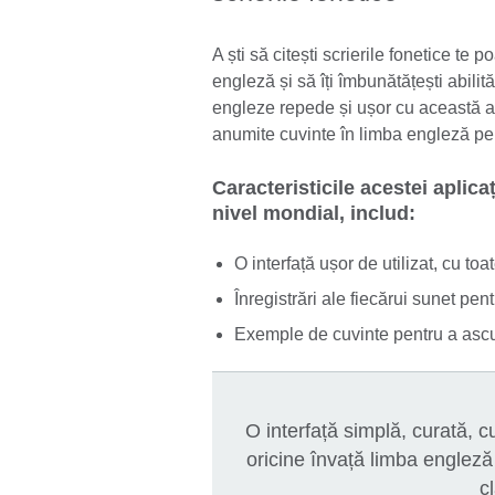
A ști să citești scrierile fonetice te 
engleză și să îți îmbunătățești abilită
engleze repede și ușor cu această ap
anumite cuvinte în limba engleză pe c
Caracteristicile acestei aplica
nivel mondial, includ:
O interfață ușor de utilizat, cu to
Înregistrări ale fiecărui sunet pen
Exemple de cuvinte pentru a ascul
O interfață simplă, curată, c
oricine învață limba engleză ș
c