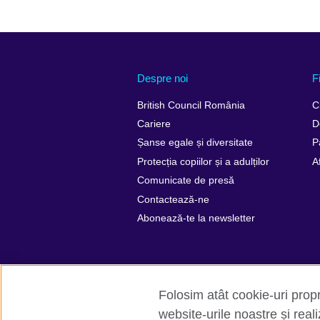
Despre noi
F
British Council România
C
Cariere
D
Șanse egale și diversitate
P
Protecția copiilor și a adulților
A
Comunicate de presă
Contactează-ne
Abonează-te la newsletter
Folosim atât cookie-uri propri
website-urile noastre și rea