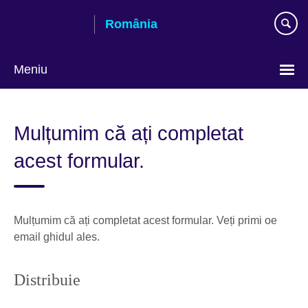
Skip
România
to
main
content
Meniu
Selectează
limba
Mulțumim că ați completat
acest formular.
Mulțumim că ați completat acest formular. Veți primi oe
email ghidul ales.
Distribuie