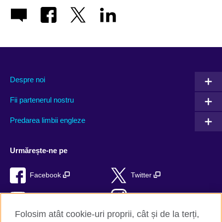
Despre noi
Fii partenerul nostru
Predarea limbii engleze
Urmărește-ne pe
Facebook
Twitter
YouTube
Instagram
Folosim atât cookie-uri proprii, cât și de la terți,
TikTok
RSS