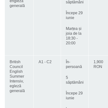
engleză
săptămâni
generală
Începe 29
iunie
Marțea și
joia de la
18:30 -
20:00
British
A1 - C2
În-
1,900
Council
persoană
RON
English
Summer
5
Intensiv,
săptămâni
egleză
generală
Începe 29
iunie