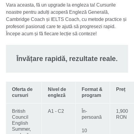
Vara aceasta, fă un upgrade la engleza ta! Cursurile
noastre pentru adulți acoperă Engleză Generală,
Cambridge Coach și IELTS Coach, cu metode practice și
profesori pasionați care te ajută să progresezi rapid.
Începe acum și fă fiecare lecție să conteze!
Învățare rapidă, rezultate reale.
Oferta de
Nivel de
Format &
Preț
cursuri
engleză
program
British
A1 - C2
În-
1,900
Council
persoană
RON
English
Summer,
10