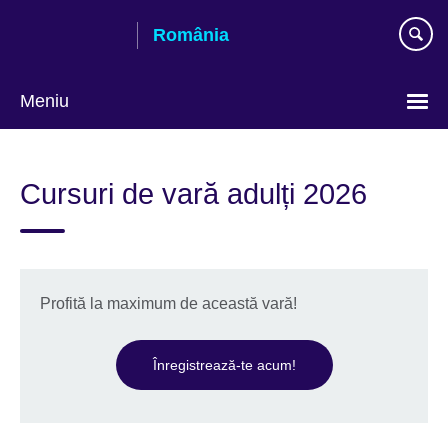
Skip
România
to
main
content
Meniu
Selectează
limba
Cursuri de vară adulți 2026
Profită la maximum de această vară!
Înregistrează-te acum!