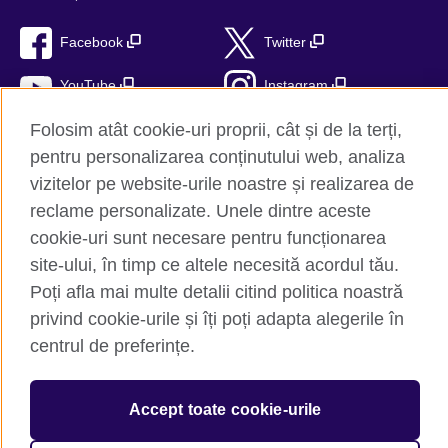
Facebook
Twitter
YouTube
Instagram
Folosim atât cookie-uri proprii, cât și de la terți,
TikTok
RSS
pentru personalizarea conținutului web, analiza
vizitelor pe website-urile noastre și realizarea de
reclame personalizate. Unele dintre aceste
British Council Global
cookie-uri sunt necesare pentru funcționarea
Confidențialitate și termeni de utilizare
site-ului, în timp ce altele necesită acordul tău.
Trimite-ne comentariile tale
Poți afla mai multe detalii citind politica noastră
Cookie-uri
privind cookie-urile și îți poți adapta alegerile în
centrul de preferințe.
Hartă site
© 2026 British Council
Accept toate cookie-urile
The United Kingdom’s international organisation for cultural
relations and educational opportunities. A registered charity: