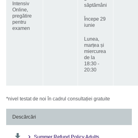
Intensiv
săptămâni
Online,
pregătire
Începe 29
pentru
iunie
examen
Lunea,
marțea și
miercurea
de la
18:30 -
20:30
*nivel testat de noi în cadrul consultației gratuite
Descărcări
Summer Refund Policy Adults