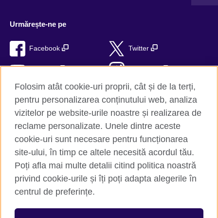
Urmărește-ne pe
Facebook
Twitter
YouTube
Instagram
Folosim atât cookie-uri proprii, cât și de la terți,
TikTok
RSS
pentru personalizarea conținutului web, analiza
vizitelor pe website-urile noastre și realizarea de
reclame personalizate. Unele dintre aceste
cookie-uri sunt necesare pentru funcționarea
British Council Global
site-ului, în timp ce altele necesită acordul tău.
Confidențialitate și termeni de utilizare
Poți afla mai multe detalii citind politica noastră
Trimite-ne comentariile tale
privind cookie-urile și îți poți adapta alegerile în
Cookie-uri
centrul de preferințe.
Hartă site