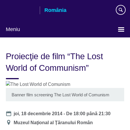
Skip
România
to
main
content
Meniu
Selectează
limba
Proiecţie de film “The Lost
World of Communism”
Banner film screening The Lost World of Comunism
Date
joi, 18 decembrie 2014 -
De
18:00
până
21:30
Locație
Muzeul Naţional al Ţăranului Român