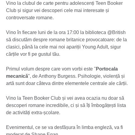
Vino la clubul de carte pentru adolescenți Teen Booker
Club și sigur vei descoperi cele mai interesate și
controversate romane.
Vino în fiecare luni de la ora 17:00 la biblioteca @British
să discutăm despre romane britanice provocatoare: de la
clasici, până la cele mai noi apariții Young Adult, sigur
cărțile vor fi pe gustul tău.
Primul volum despre care vom vorbi este "
Portocala
mecanică
", de Anthony Burgess. Psihologie, violență și
artă sunt doar câteva dintre elementele centrale ale cărții.
Vino la Teen Booker Club și vei avea ocazia nu doar să
descoperi romane incredibile, ci și să îți îmbogățești lista
de activități extra-școlare.
Evenimentul, ce se va desfășura în limba engleză, va fi
moderat de Shane Egan.