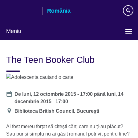
Skip
România
to
main
content
Meniu
Selectează
limba
The Teen Booker Club
Date
De
luni, 12 octombrie 2015 - 17:00
până
luni, 14
decembrie 2015 - 17:00
Locație
Biblioteca British Council, Bucureşti
Ai fost mereu forțat să citești cărți care nu ți-au plăcut?
Sau pur și simplu nu ai găsit romanul potrivit pentru tine?