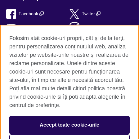
Facebook
Twitter
YouTube
Instagram
Folosim atât cookie-uri proprii, cât și de la terți,
TikTok
RSS
pentru personalizarea conținutului web, analiza
vizitelor pe website-urile noastre și realizarea de
reclame personalizate. Unele dintre aceste
cookie-uri sunt necesare pentru funcționarea
British Council Global
site-ului, în timp ce altele necesită acordul tău.
Confidențialitate și termeni de utilizare
Poți afla mai multe detalii citind politica noastră
Trimite-ne comentariile tale
privind cookie-urile și îți poți adapta alegerile în
Cookie-uri
centrul de preferințe.
Hartă site
Accept toate cookie-urile
© 2026 British Council
The United Kingdom’s international organisation for cultural
relations and educational opportunities. A registered charity: