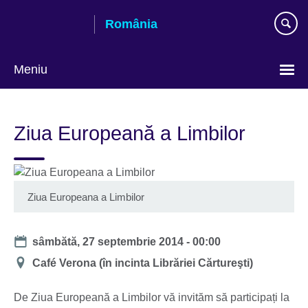
Skip
România
to
main
content
Meniu
Selectează
limba
Ziua Europeană a Limbilor
Ziua Europeana a Limbilor
Date
sâmbătă, 27 septembrie 2014 - 00:00
Locație
Café Verona (în incinta Librăriei Cărtureşti)
De Ziua Europeană a Limbilor vă invităm să participați la