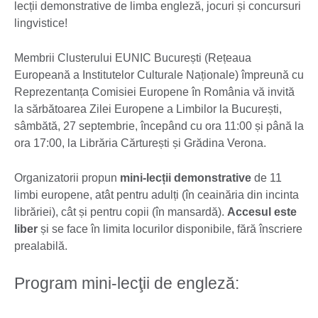
lecții demonstrative de limba engleză, jocuri și concursuri
lingvistice!
Membrii Clusterului EUNIC București (Rețeaua
Europeană a Institutelor Culturale Naționale) împreună cu
Reprezentanța Comisiei Europene în România vă invită
la sărbătoarea Zilei Europene a Limbilor la București,
sâmbătă, 27 septembrie, începând cu ora 11:00 și până la
ora 17:00, la Librăria Cărturești și Grădina Verona.
Organizatorii propun
mini-lecții demonstrative
de 11
limbi europene, atât pentru adulți (în ceainăria din incinta
librăriei), cât și pentru copii (în mansardă).
Accesul este
liber
și se face în limita locurilor disponibile, fără înscriere
prealabilă.
Program mini-lecţii de engleză: