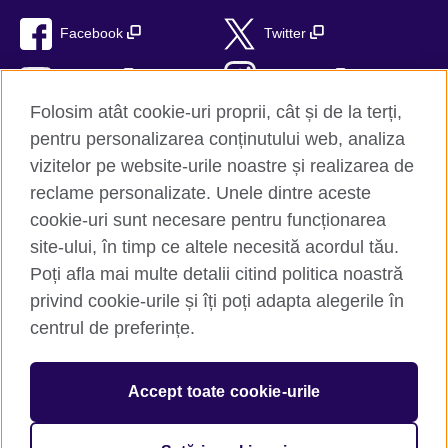
Facebook
Twitter
YouTube
Instagram
Folosim atât cookie-uri proprii, cât și de la terți,
TikTok
RSS
pentru personalizarea conținutului web, analiza
vizitelor pe website-urile noastre și realizarea de
reclame personalizate. Unele dintre aceste
cookie-uri sunt necesare pentru funcționarea
British Council Global
site-ului, în timp ce altele necesită acordul tău.
Confidențialitate și termeni de utilizare
Poți afla mai multe detalii citind politica noastră
Trimite-ne comentariile tale
privind cookie-urile și îți poți adapta alegerile în
Cookie-uri
centrul de preferințe.
Hartă site
Accept toate cookie-urile
© 2026 British Council
The United Kingdom’s international organisation for cultural
relations and educational opportunities. A registered charity: