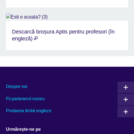
Descarcă broșura Aptis pentru profesori (în
engleză)
Despre noi
Fii partenerul nostru
Predarea limbii engleze
Urmărește-ne pe