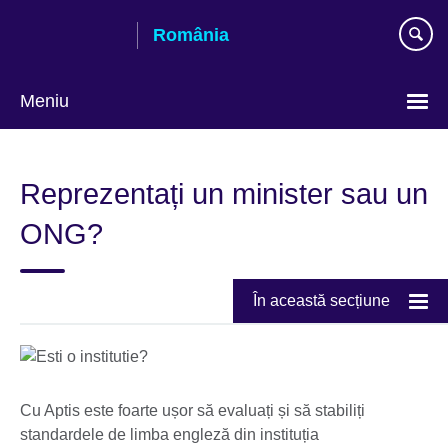
Skip
România
to
main
content
Meniu
Selectează
limba
Reprezentați un minister sau un
ONG?
În această secțiune
Cu Aptis este foarte ușor să evaluați și să stabiliți
standardele de limba engleză din instituția