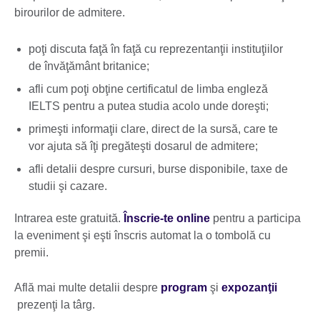
birourilor de admitere.
poţi discuta faţă în faţă cu reprezentanţii instituţiilor
de învăţământ britanice;
afli cum poţi obţine certificatul de limba engleză
IELTS pentru a putea studia acolo unde doreşti;
primeşti informaţii clare, direct de la sursă, care te
vor ajuta să îţi pregăteşti dosarul de admitere;
afli detalii despre cursuri, burse disponibile, taxe de
studii şi cazare.
Intrarea este gratuită.
Înscrie-te online
pentru a participa
la eveniment şi eşti înscris automat la o tombolă cu
premii.
Află mai multe detalii despre
program
şi
expozanţii
prezenţi la târg.