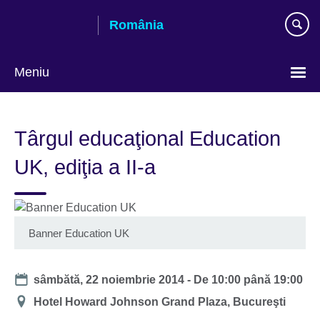
Skip
România
to
main
content
Meniu
Selectează
limba
Târgul educaţional Education
UK, ediţia a II-a
Banner Education UK
Date
sâmbătă, 22 noiembrie 2014 -
De
10:00
până
19:00
Locație
Hotel Howard Johnson Grand Plaza, Bucureşti