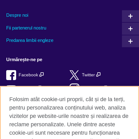
Despre noi
Fii partenerul nostru
Predarea limbii engleze
Urmărește-ne pe
Facebook
Twitter
YouTube
Instagram
Folosim atât cookie-uri proprii, cât și de la terți,
TikTok
RSS
pentru personalizarea conținutului web, analiza
vizitelor pe website-urile noastre și realizarea de
reclame personalizate. Unele dintre aceste
cookie-uri sunt necesare pentru funcționarea
British Council Global