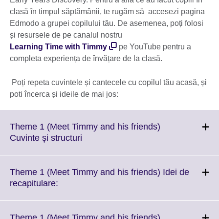
clasă în timpul săptămânii, te rugăm să accesezi pagina
Edmodo a grupei copilului tău. De asemenea, poți folosi
și resursele de pe canalul nostru
Learning Time with Timmy
pe YouTube pentru a
completa experiența de învățare de la clasă.
Poți repeta cuvintele și cantecele cu copilul tău acasă, și
poti încerca și ideile de mai jos:
Theme 1 (Meet Timmy and his friends)
Click
Cuvinte și structuri
to
expand.
More
Theme 1 (Meet Timmy and his friends) Idei de
information
Click
recapitulare:
available.
to
expand.
More
Theme 1 (Meet Timmy and his friends)