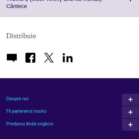
information
Click
Cântece
available.
to
expand.
More
information
Distribuie
available.
Despre noi
Fii partenerul nostru
Predarea limbii engleze