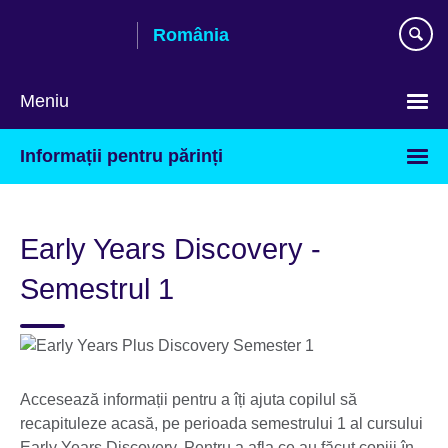
Skip
România
to
main
content
Meniu
Selectează
Informații pentru părinți
limba
Early Years Discovery -
Semestrul 1
Accesează informații pentru a îți ajuta copilul să
recapituleze acasă, pe perioada semestrului 1 al cursului
Early Years Discovery. Pentru a afla ce au făcut copiii în