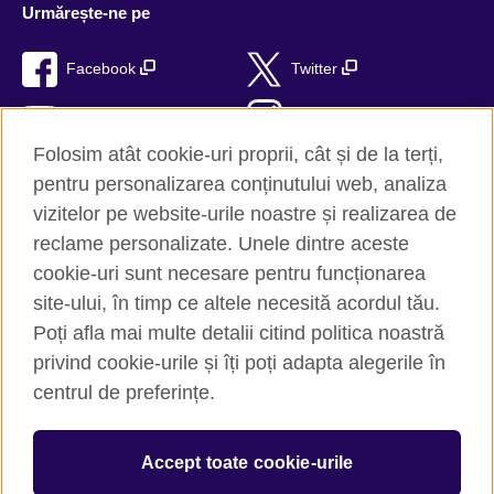
Urmărește-ne pe
Facebook
Twitter
YouTube
Instagram
Folosim atât cookie-uri proprii, cât și de la terți,
TikTok
RSS
pentru personalizarea conținutului web, analiza
vizitelor pe website-urile noastre și realizarea de
reclame personalizate. Unele dintre aceste
cookie-uri sunt necesare pentru funcționarea
British Council Global
site-ului, în timp ce altele necesită acordul tău.
Confidențialitate și termeni de utilizare
Poți afla mai multe detalii citind politica noastră
Trimite-ne comentariile tale
privind cookie-urile și îți poți adapta alegerile în
Cookie-uri
centrul de preferințe.
Hartă site
Accept toate cookie-urile
© 2026 British Council
The United Kingdom’s international organisation for cultural