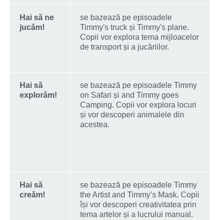
Hai să ne
se bazează pe episoadele
jucăm!
Timmy's truck și Timmy's plane.
Copii vor explora tema mijloacelor
de transport și a jucăriilor.
Hai să
se bazează pe episoadele Timmy
explorăm!
on Safari și and Timmy goes
Camping. Copii vor explora locuri
și vor descoperi animalele din
acestea.
Hai să
se bazează pe episoadele Timmy
creăm!
the Artist and Timmy’s Mask. Copii
își vor descoperi creativitatea prin
tema artelor și a lucrului manual.