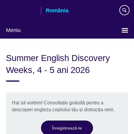
Skip
România
to
main
content
Meniu
Selectează
limba
Summer English Discovery
Weeks, 4 - 5 ani 2026
Hai să vorbim! Consultație gratuită pentru a
descoperi engleza copilului tău și distracția verii.
Înregistrează-te