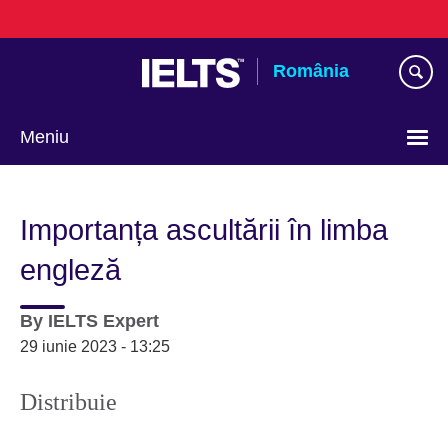
Skip
to
main
România
content
Meniu
Selectează
limba
Importanța ascultării în limba
engleză
By
IELTS Expert
29 iunie 2023 - 13:25
Distribuie