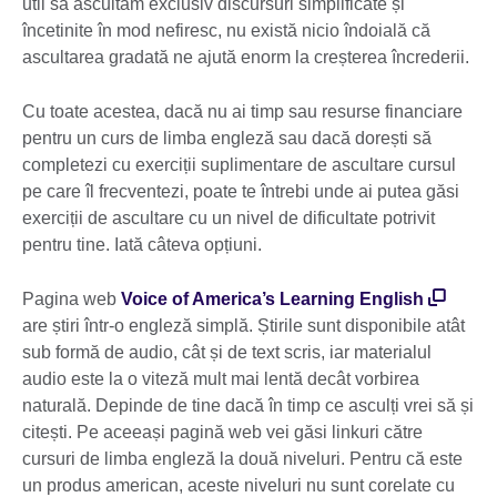
util să ascultăm exclusiv discursuri simplificate și
încetinite în mod nefiresc, nu există nicio îndoială că
ascultarea gradată ne ajută enorm la creșterea încrederii.
Cu toate acestea, dacă nu ai timp sau resurse financiare
pentru un curs de limba engleză sau dacă dorești să
completezi cu exerciții suplimentare de ascultare cursul
pe care îl frecventezi, poate te întrebi unde ai putea găsi
exerciții de ascultare cu un nivel de dificultate potrivit
pentru tine. Iată câteva opțiuni.
Pagina web
Voice of America’s Learning English
are știri într-o engleză simplă. Știrile sunt disponibile atât
sub formă de audio, cât și de text scris, iar materialul
audio este la o viteză mult mai lentă decât vorbirea
naturală. Depinde de tine dacă în timp ce asculți vrei să și
citești. Pe aceeași pagină web vei găsi linkuri către
cursuri de limba engleză la două niveluri. Pentru că este
un produs american, aceste niveluri nu sunt corelate cu