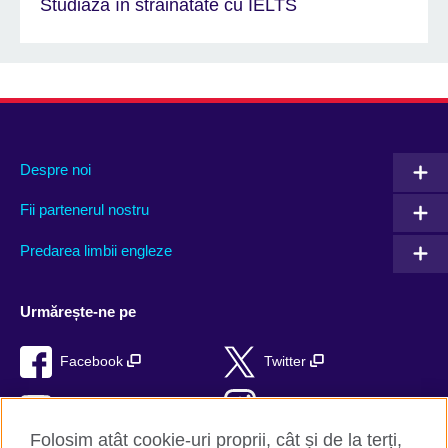
Studiază în străinătate cu IELTS
Despre noi
Fii partenerul nostru
Predarea limbii engleze
Urmărește-ne pe
Facebook
Twitter
YouTube
Instagram
Folosim atât cookie-uri proprii, cât și de la terți,
TikTok
RSS