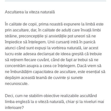
Ascultarea la viteza naturală
În calitate de copii, prima noastră expunere la limbă este
prin ascultare, dar, în calitate de adulți care învață limbi
străine, preconcepțiile și anxietățile pot uneori să ne
împiedice să înțelegem. Unii cursanți intră în panică
atunci când sunt expuși la vorbirea naturală, iar acest
lucru este adesea declanșat de ideea greșită că trebuie
să reținem fiecare cuvânt, când de fapt ar trebui să ne
concentrăm asupra a ceea ce înțelegem. Dacă vrem să
ne îmbunătățim capacitatea de ascultare, este esențial să
depășim această teamă de cuvinte și sunete
necunoscute.
Deci, cum ne stabilim obiective realizabile ascultând
limba engleză la o viteză naturală, chiar și la niveluri mai
inferioare?