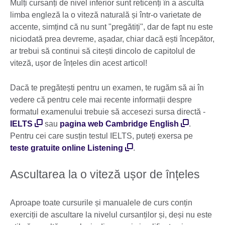
Mulți cursanți de nivel inferior sunt reticenți în a asculta
limba engleză la o viteză naturală și într-o varietate de
accente, simțind că nu sunt "pregătiți", dar de fapt nu este
niciodată prea devreme, așadar, chiar dacă ești începător,
ar trebui să continui să citești dincolo de capitolul de
viteză, ușor de înțeles din acest articol!
Dacă te pregătești pentru un examen, te rugăm să ai în
vedere că pentru cele mai recente informații despre
formatul examenului trebuie să accesezi sursa directă -
IELTS
sau
pagina web Cambridge English
.
Pentru cei care susțin testul IELTS, puteți exersa pe
teste gratuite online Listening
.
Ascultarea la o viteză ușor de înțeles
Aproape toate cursurile și manualele de curs conțin
exerciții de ascultare la nivelul cursanților și, deși nu este