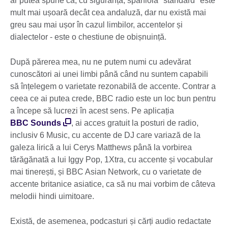
ar putea spune că, cu siguranță, spaniola "standard" este
mult mai ușoară decât cea andaluză, dar nu există mai
greu sau mai ușor în cazul limbilor, accentelor și
dialectelor - este o chestiune de obișnuință.
După părerea mea, nu ne putem numi cu adevărat
cunoscători ai unei limbi până când nu suntem capabili
să înțelegem o varietate rezonabilă de accente. Contrar a
ceea ce ai putea crede, BBC radio este un loc bun pentru
a începe să lucrezi în acest sens. Pe aplicația
BBC Sounds
, ai acces gratuit la posturi de radio,
inclusiv 6 Music, cu accente de DJ care variază de la
galeza lirică a lui Cerys Matthews până la vorbirea
tărăgănată a lui Iggy Pop, 1Xtra, cu accente și vocabular
mai tinerești, și BBC Asian Network, cu o varietate de
accente britanice asiatice, ca să nu mai vorbim de câteva
melodii hindi uimitoare.
Există, de asemenea, podcasturi și cărți audio redactate