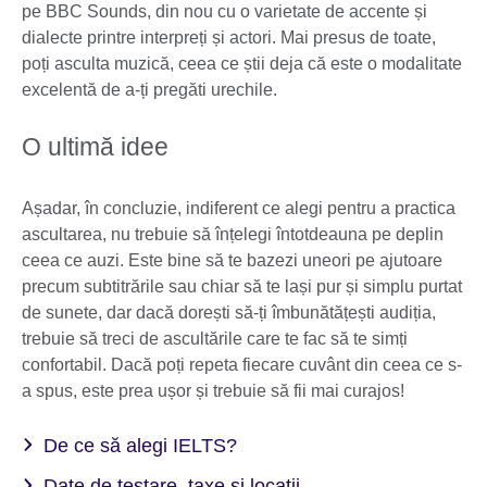
pe BBC Sounds, din nou cu o varietate de accente și
dialecte printre interpreți și actori. Mai presus de toate,
poți asculta muzică, ceea ce știi deja că este o modalitate
excelentă de a-ți pregăti urechile.
O ultimă idee
Așadar, în concluzie, indiferent ce alegi pentru a practica
ascultarea, nu trebuie să înțelegi întotdeauna pe deplin
ceea ce auzi. Este bine să te bazezi uneori pe ajutoare
precum subtitrările sau chiar să te lași pur și simplu purtat
de sunete, dar dacă dorești să-ți îmbunătățești audiția,
trebuie să treci de ascultările care te fac să te simți
confortabil. Dacă poți repeta fiecare cuvânt din ceea ce s-
a spus, este prea ușor și trebuie să fii mai curajos!
De ce să alegi IELTS?
Date de testare, taxe și locații