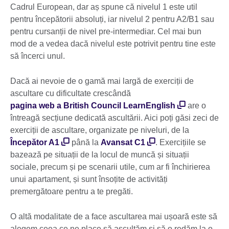
Cadrul European, dar aș spune că nivelul 1 este util
pentru începătorii absoluți, iar nivelul 2 pentru A2/B1 sau
pentru cursanții de nivel pre-intermediar. Cel mai bun
mod de a vedea dacă nivelul este potrivit pentru tine este
să încerci unul.
Dacă ai nevoie de o gamă mai largă de exerciții de
ascultare cu dificultate crescândă
pagina web a British Council LearnEnglish
are o
întreagă secțiune dedicată ascultării. Aici poți găsi zeci de
exerciții de ascultare, organizate pe niveluri, de la
Începător A1
până la
Avansat C1
. Exercițiile se
bazează pe situații de la locul de muncă și situații
sociale, precum și pe scenarii utile, cum ar fi închirierea
unui apartament, și sunt însoțite de activități
premergătoare pentru a te pregăti.
O altă modalitate de a face ascultarea mai ușoară este să
alegem ceea ce ne place să ascultăm și să o redăm la o