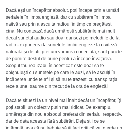
Dacă ești un începător absolut, poți începe prin a urmări
serialele în limba engleză, dar cu subtitrare în limba
nativă sau prin a asculta radioul în timp ce pregătești
cina. Nu contează dacă urmărești subtitrările mai mult
decât sunetul audio sau doar dansezi pe melodiile de la
radio - expunerea la sunetele limbii engleze la o viteză
naturală și detalii precum vorbirea conectată, sunt puncte
de pornire destul de bune pentru a începe învățarea.
Scopul tău realizabil în acest caz este doar să te
obișnuiești cu sunetele pe care le auzi, să le asculți în
încăperea unde te afli și să nu te trezești cu transpirația
rece a unei traume din trecut de la ora de engleză!
Dacă te situezi la un nivel mai înalt decât un începător, îți
poți stabili un obiectiv puțin mai ridicat. De exemplu,
urmărește din nou episodul preferat din serialul respectiv,
dar de data aceasta fără subtitrări. Deja știi ce se
întâmplă, așa că nu trebuie să îți faci griji că vei pierde un