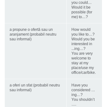
you could…
Would it be
possible (for
me) to…?
a propune o ofertă sau un
How would
aranjament (probabil neutru
you like to…?
sau informal)
Would you be
interested in
...ing…?
You are very
welcome to
stay at my
place/use my
office/car/bike.
a oferi un sfat (probabil neutru
Have you
sau informal)
considered …
ing…?
You shouldn’t
….