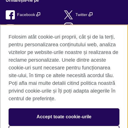
Urmărește-ne pe
Facebook
Twitter
YouTube
Instagram
Folosim atât cookie-uri proprii, cât și de la terți,
TikTok
RSS
pentru personalizarea conținutului web, analiza
vizitelor pe website-urile noastre și realizarea de
reclame personalizate. Unele dintre aceste
cookie-uri sunt necesare pentru funcționarea
British Council Global
site-ului, în timp ce altele necesită acordul tău.
Confidențialitate și termeni de utilizare
Poți afla mai multe detalii citind politica noastră
Trimite-ne comentariile tale
privind cookie-urile și îți poți adapta alegerile în
Cookie-uri
centrul de preferințe.
Hartă site
Accept toate cookie-urile
© 2026 British Council
The United Kingdom’s international organisation for cultural