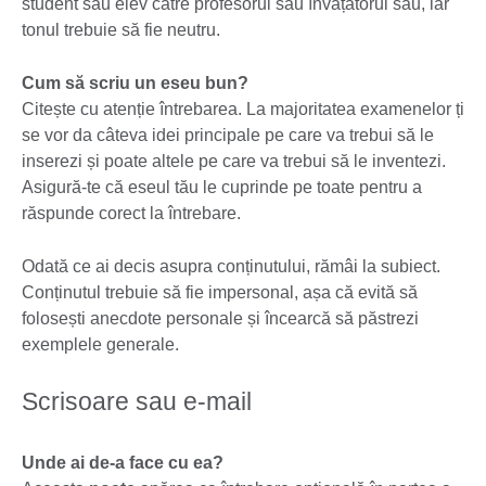
student sau elev către profesorul sau învățătorul său, iar
tonul trebuie să fie neutru.
Cum să scriu un eseu bun?
Citește cu atenție întrebarea. La majoritatea examenelor ți
se vor da câteva idei principale pe care va trebui să le
inserezi și poate altele pe care va trebui să le inventezi.
Asigură-te că eseul tău le cuprinde pe toate pentru a
răspunde corect la întrebare.
Odată ce ai decis asupra conținutului, rămâi la subiect.
Conținutul trebuie să fie impersonal, așa că evită să
folosești anecdote personale și încearcă să păstrezi
exemplele generale.
Scrisoare sau e-mail
Unde ai de-a face cu ea?