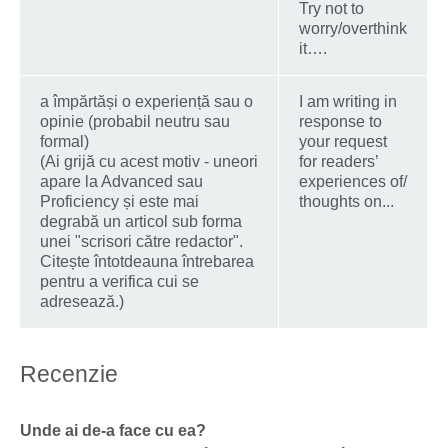
Try not to
worry/overthink
it….
a împărtăși o experiență sau o
I am writing in
opinie (probabil neutru sau
response to
formal)
your request
(Ai grijă cu acest motiv - uneori
for readers’
apare la Advanced sau
experiences of/
Proficiency și este mai
thoughts on...
degrabă un articol sub forma
unei "scrisori către redactor".
Citește întotdeauna întrebarea
pentru a verifica cui se
adresează.)
Recenzie
Unde ai de-a face cu ea?