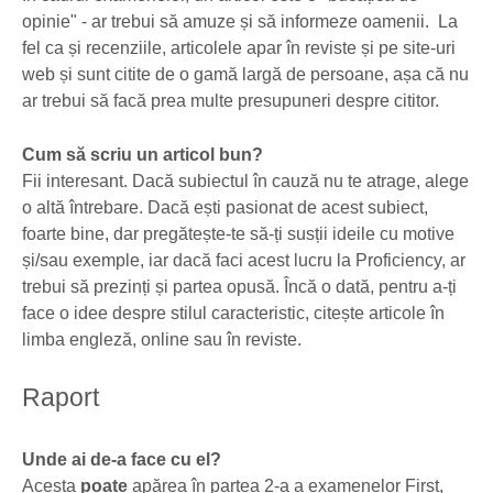
opinie" - ar trebui să amuze și să informeze oamenii. La
fel ca și recenziile, articolele apar în reviste și pe site-uri
web și sunt citite de o gamă largă de persoane, așa că nu
ar trebui să facă prea multe presupuneri despre cititor.
Cum să scriu un articol bun?
Fii interesant. Dacă subiectul în cauză nu te atrage, alege
o altă întrebare. Dacă ești pasionat de acest subiect,
foarte bine, dar pregătește-te să-ți susții ideile cu motive
și/sau exemple, iar dacă faci acest lucru la Proficiency, ar
trebui să prezinți și partea opusă. Încă o dată, pentru a-ți
face o idee despre stilul caracteristic, citește articole în
limba engleză, online sau în reviste.
Raport
Unde ai de-a face cu el?
Acesta
poate
apărea în partea 2-a a examenelor First,