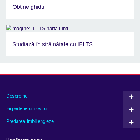
Obține ghidul
Studiază în străinătate cu IELTS
Despre noi
Fii partenerul nostru
Predarea limbii engleze