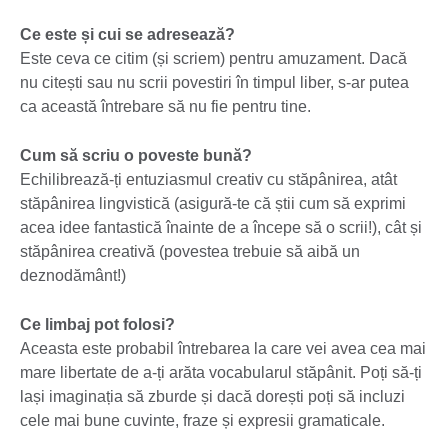
Ce este și cui se adresează?
Este ceva ce citim (și scriem) pentru amuzament. Dacă
nu citești sau nu scrii povestiri în timpul liber, s-ar putea
ca această întrebare să nu fie pentru tine.
Cum să scriu o poveste bună?
Echilibrează-ți entuziasmul creativ cu stăpânirea, atât
stăpânirea lingvistică (asigură-te că știi cum să exprimi
acea idee fantastică înainte de a începe să o scrii!), cât și
stăpânirea creativă (povestea trebuie să aibă un
deznodământ!)
Ce limbaj pot folosi?
Aceasta este probabil întrebarea la care vei avea cea mai
mare libertate de a-ți arăta vocabularul stăpânit. Poți să-ți
lași imaginația să zburde și dacă dorești poți să incluzi
cele mai bune cuvinte, fraze și expresii gramaticale.