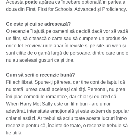
Aceasta
poate
apărea ca întrebare opțională în partea a
doua din First, First for Schools, Advanced și Proficiency.
Ce este și cui se adresează?
O recenzie îi ajută pe oameni să decidă dacă vor să vadă
un film, să citească o carte sau să cumpere un produs de
orice fel. Review-urile apar în reviste și pe site-uri web și
sunt citite de o gamă largă de persoane, dintre care unele
nu au aceleași gusturi ca și tine.
Cum să scrii o recenzie bună?
Fii echilibrat. Spune-ți părerea, dar ține cont de faptul că
nu toată lumea caută aceleași calități. Personal, nu prea
îmi plac comediile romantice, dar chiar și eu cred că
When Harry Met Sally este un film bun - are umor
adevărat, intensitate emoțională și este extrem de popular
chiar și astăzi. Ar trebui să scriu toate aceste lucruri într-o
recenzie pentru că, înainte de toate, o recenzie trebuie să
fie utilă.