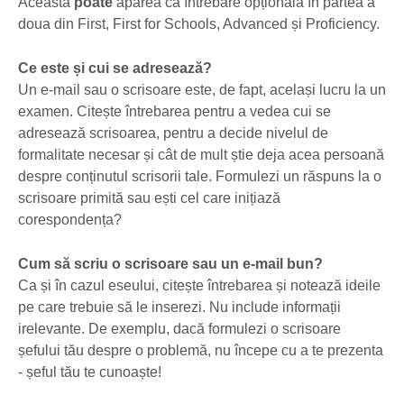
Aceasta
poate
apărea ca întrebare opțională în partea a
doua din First, First for Schools, Advanced și Proficiency.
Ce este și cui se adresează?
Un e-mail sau o scrisoare este, de fapt, același lucru la un
examen. Citește întrebarea pentru a vedea cui se
adresează scrisoarea, pentru a decide nivelul de
formalitate necesar și cât de mult știe deja acea persoană
despre conținutul scrisorii tale. Formulezi un răspuns la o
scrisoare primită sau ești cel care inițiază
corespondența?
Cum să scriu o scrisoare sau un e-mail bun?
Ca și în cazul eseului, citește întrebarea și notează ideile
pe care trebuie să le inserezi. Nu include informații
irelevante. De exemplu, dacă formulezi o scrisoare
șefului tău despre o problemă, nu începe cu a te prezenta
- șeful tău te cunoaște!