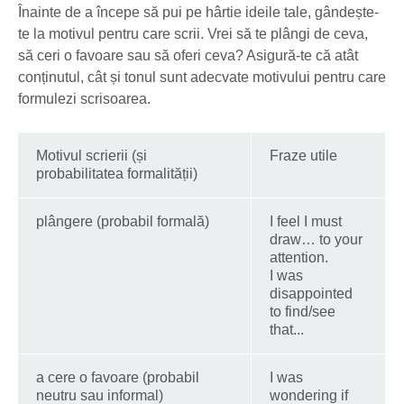
Înainte de a începe să pui pe hârtie ideile tale, gândește-
te la motivul pentru care scrii. Vrei să te plângi de ceva,
să ceri o favoare sau să oferi ceva? Asigură-te că atât
conținutul, cât și tonul sunt adecvate motivului pentru care
formulezi scrisoarea.
Motivul scrierii (și
Fraze utile
probabilitatea formalității)
plângere (probabil formală)
I feel I must
draw… to your
attention.
I was
disappointed
to find/see
that...
a cere o favoare (probabil
I was
neutru sau informal)
wondering if