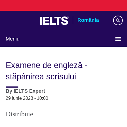
Skip
to
main
România
content
Meniu
Selectează
limba
Examene de engleză -
stăpânirea scrisului
By
IELTS Expert
29 iunie 2023 - 10:00
Distribuie