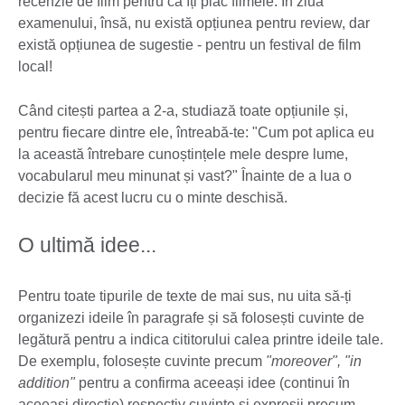
recenzie de film pentru că îți plac filmele. În ziua
examenului, însă, nu există opțiunea pentru review, dar
există opțiunea de sugestie - pentru un festival de film
local!
Când citești partea a 2-a, studiază toate opțiunile și,
pentru fiecare dintre ele, întreabă-te: "Cum pot aplica eu
la această întrebare cunoștințele mele despre lume,
vocabularul meu minunat și vast?" Înainte de a lua o
decizie fă acest lucru cu o minte deschisă.
O ultimă idee...
Pentru toate tipurile de texte de mai sus, nu uita să-ți
organizezi ideile în paragrafe și să folosești cuvinte de
legătură pentru a indica cititorului calea printre ideile tale.
De exemplu, folosește cuvinte precum
"moreover", "in
addition"
pentru a confirma aceeași idee (continui în
aceeași direcție) respectiv cuvinte și expresii precum