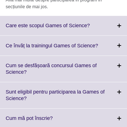
secțiunile de mai jos.
Click
Care este scopul Games of Science?
to
expand.
More
Click
Ce învăț la trainingul Games of Science?
information
to
available.
expand.
More
Cum se desfășoară concursul Games of
information
Click
Science?
available.
to
expand.
More
Sunt eligibil pentru participarea la Games of
information
Click
Science?
available.
to
expand.
More
Click
Cum mă pot înscrie?
information
to