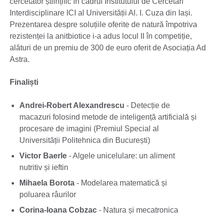
cercetător științific în cadrul Institutului de Cercetări
Interdisciplinare ICI al Universității Al. I. Cuza din Iași.
Prezentarea despre soluțiile oferite de natură împotriva
rezistenței la anitbiotice i-a adus locul II în competiție,
alături de un premiu de 300 de euro oferit de Asociația Ad
Astra.
Finaliști
Andrei-Robert Alexandrescu
- Detecție de
macazuri folosind metode de inteligență artificială și
procesare de imagini (Premiul Special al
Universității Politehnica din București)
Victor Baerle
- Algele unicelulare: un aliment
nutritiv și ieftin
Mihaela Borota
- Modelarea matematică și
poluarea râurilor
Corina-Ioana Cobzac
- Natura și mecatronica