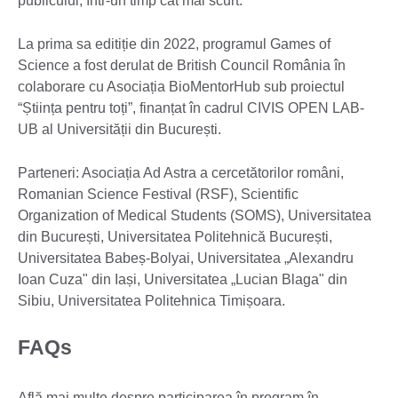
publicului, într-un timp cât mai scurt.
La prima sa editiție din 2022, programul Games of
Science a fost derulat de British Council România în
colaborare cu Asociația BioMentorHub sub proiectul
“Știința pentru toți”, finanțat în cadrul CIVIS OPEN LAB-
UB al Universității din București.
Parteneri: Asociația Ad Astra a cercetătorilor români,
Romanian Science Festival (RSF), Scientific
Organization of Medical Students (SOMS), Universitatea
din București, Universitatea Politehnică București,
Universitatea Babeș-Bolyai, Universitatea „Alexandru
Ioan Cuza" din Iași, Universitatea „Lucian Blaga" din
Sibiu, Universitatea Politehnica Timișoara.
FAQs
Află mai multe despre participarea în program în