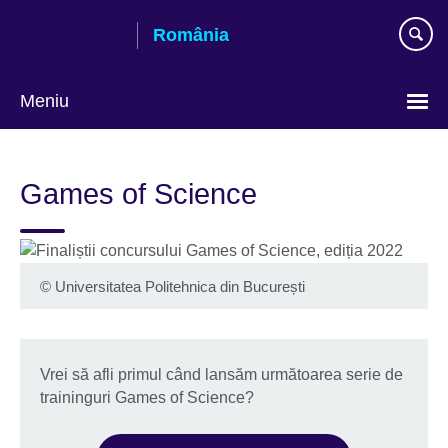
Skip
România
to
main
content
Meniu
Selectează
limba
Games of Science
©
Universitatea Politehnica din București
Vrei să afli primul când lansăm următoarea serie de
traininguri Games of Science?