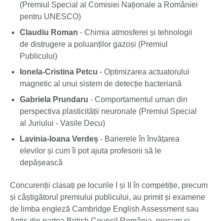
(Premiul Special al Comisiei Naționale a României
pentru UNESCO)
Claudiu Roman
- Chimia atmosferei și tehnologii
de distrugere a poluanților gazoși (Premiul
Publicului)
Ionela-Cristina Petcu
- Optimizarea actuatorului
magnetic al unui sistem de detecție bacteriană
Gabriela Prundaru
- Comportamentul uman din
perspectiva plasticității neuronale (Premiul Special
al Juriului - Vasile Decu)
Lavinia-Ioana Verdeș
- Barierele în învățarea
elevilor și cum îi pot ajuta profesorii să le
depășească
Concurenții clasați pe locurile I și II în competiție, precum
și câștigătorul premiului publicului, au primit și examene
de limba engleză Cambridge English Assessment sau
Aptis din partea British Council România, precum și