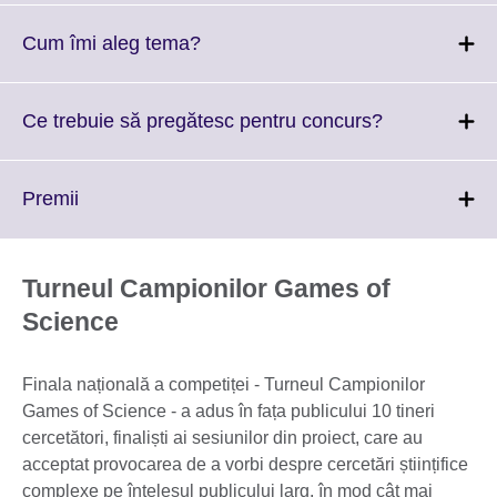
available.
expand.
More
Click
Cum îmi aleg tema?
information
to
available.
expand.
More
Click
Ce trebuie să pregătesc pentru concurs?
information
to
available.
expand.
More
Click
Premii
information
to
available.
expand.
More
Turneul Campionilor Games of
information
Science
available.
Finala națională a competiței - Turneul Campionilor
Games of Science - a adus în fața publicului 10 tineri
cercetători, finaliști ai sesiunilor din proiect, care au
acceptat provocarea de a vorbi despre cercetări științifice
complexe pe înțelesul publicului larg, în mod cât mai